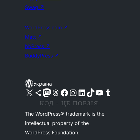
Swag
↗
WordPress.com
↗
Matt
↗
bbPress
↗
BuddyPress
↗
Україна
Visit our X (formerly Twitter) account
Visit our Bluesky account
Завітайте до нашої стрічки в Mastodon
Visit our Threads account
Завітайте на нашу сторінку в Facebook
Visit our Instagram account
Visit our LinkedIn account
Visit our TikTok account
Visit our YouTube channel
Visit our Tumblr account
КОД - ЦЕ ПОЕЗІЯ.
The WordPress® trademark is the
intellectual property of the
WordPress Foundation.