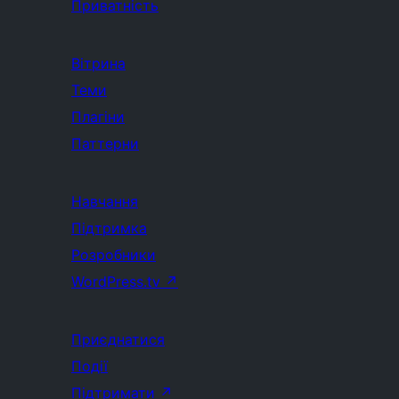
Приватність
Вітрина
Теми
Плагіни
Паттерни
Навчання
Підтримка
Розробники
WordPress.tv
↗
Приєднатися
Події
Підтримати
↗