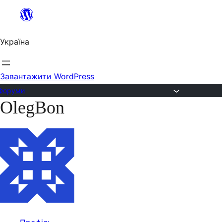
Перейти
до
Україна
вмісту
Завантажити WordPress
Форуми
OlegBon
Перейти
до
вмісту