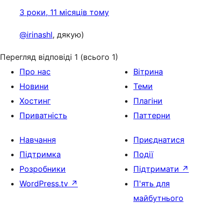
3 роки, 11 місяців тому
@irinashl
, дякую)
Перегляд відповіді 1 (всього 1)
Про нас
Вітрина
Новини
Теми
Хостинг
Плагіни
Приватність
Паттерни
Навчання
Приєднатися
Підтримка
Події
Розробники
Підтримати
↗
WordPress.tv
↗
П'ять для
майбутнього