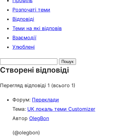
Профіль
Розпочаті теми
Відповіді
Теми на які відповів
Взаємодії
Улюблені
Search
Створені відповіді
replies:
Перегляд відповіді 1 (всього 1)
Форум:
Переклади
Тема:
UK локаль теми Customizer
Автор
OlegBon
(@olegbon)