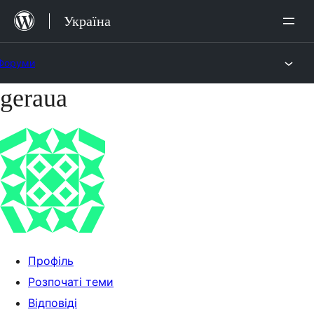
Перейти
Україна
до
вмісту
Форуми
geraua
Перейти
до
вмісту
Профіль
Розпочаті теми
Відповіді