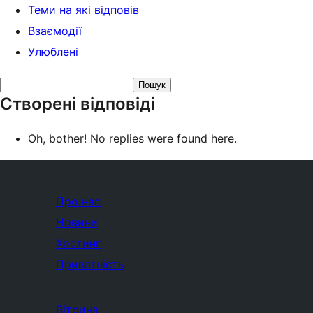
Теми на які відповів
Взаємодії
Улюблені
Search
Створені відповіді
replies:
Oh, bother! No replies were found here.
Про нас
Новини
Хостинг
Приватність
Вітрина