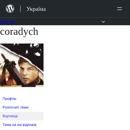
Перейти
Україна
до
вмісту
Форуми
coradych
Перейти
до
вмісту
Профіль
Розпочаті теми
Відповіді
Теми на які відповів