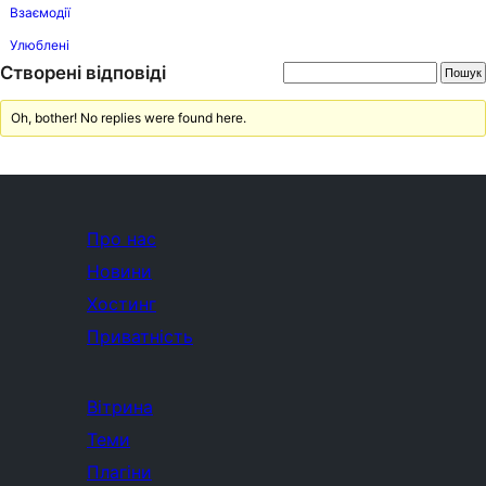
Взаємодії
Улюблені
Створені відповіді
Oh, bother! No replies were found here.
Про нас
Новини
Хостинг
Приватність
Вітрина
Теми
Плагіни