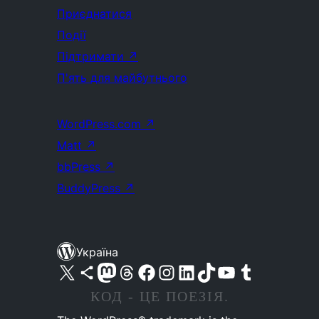
Приєднатися
Події
Підтримати
↗
П'ять для майбутнього
WordPress.com
↗
Matt
↗
bbPress
↗
BuddyPress
↗
Україна
Visit our X (formerly Twitter) account
Visit our Bluesky account
Завітайте до нашої стрічки в Mastodon
Visit our Threads account
Завітайте на нашу сторінку в Facebook
Visit our Instagram account
Visit our LinkedIn account
Visit our TikTok account
Visit our YouTube channel
Visit our Tumblr account
КОД - ЦЕ ПОЕЗІЯ.