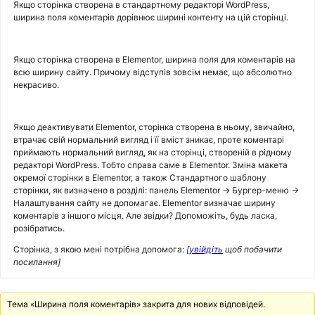
Якщо сторінка створена в стандартному редакторі WordPress,
ширина поля коментарів дорівнює ширині контенту на цій сторінці.
Якщо сторінка створена в Elementor, ширина поля для коментарів на
всю ширину сайту. Причому відступів зовсім немає, що абсолютно
некрасиво.
Якщо деактивувати Elementor, сторінка створена в ньому, звичайно,
втрачає свій нормальний вигляд і її вміст зникає, проте коментарі
приймають нормальний вигляд, як на сторінці, створеній в рідному
редакторі WordPress. Тобто справа саме в Elementor. Зміна макета
окремої сторінки в Elementor, а також Стандартного шаблону
сторінки, як визначено в розділі: панель Elementor → Бургер-меню →
Налаштування сайту не допомагає. Elementor визначає ширину
коментарів з іншого місця. Але звідки? Допоможіть, будь ласка,
розібратись.
Сторінка, з якою мені потрібна допомога:
[
увійдіть
щоб побачити
посилання]
Тема «Ширина поля коментарів» закрита для нових відповідей.