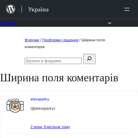
Перейти
Україна
до
вмісту
Форуми
Перейти
Форуми
/
Проблеми і рішення
/
Ширина поля
до
коментарів
вмісту
Пошук:
Шукати
в
Ширина поля коментарів
форумах
alexsparky
(@alexsparky)
2 роки, 9 місяців тому