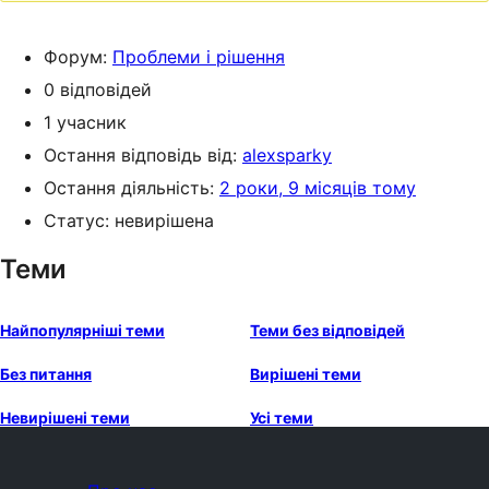
Форум:
Проблеми і рішення
0 відповідей
1 учасник
Остання відповідь від:
alexsparky
Остання діяльність:
2 роки, 9 місяців тому
Статус: невирішена
Теми
Найпопулярніші теми
Теми без відповідей
Без питання
Вирішені теми
Невирішені теми
Усі теми