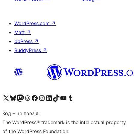
WordPress.com
↗
Matt
↗
bbPress
↗
BuddyPress
↗
Visit our X (formerly Twitter) account
Visit our Bluesky account
Завітайте до нашої стрічки в Mastodon
Visit our Threads account
Завітайте на нашу сторінку в Facebook
Visit our Instagram account
Visit our LinkedIn account
Visit our TikTok account
Visit our YouTube channel
Visit our Tumblr account
Код – це поезія.
The WordPress® trademark is the intellectual property
of the WordPress Foundation.