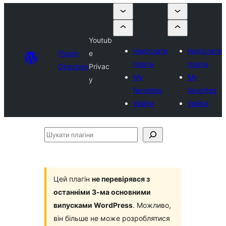
Youtub
Надіслати
Надіслати
Plugin
e
плагін
плагін
Directory
Privac
My
My
y
favorites
favorites
Увійти
Увійти
Шукати
плагіни
Цей плагін
не перевірявся з
останніми 3-ма основними
випусками WordPress
. Можливо,
він більше не може розроблятися