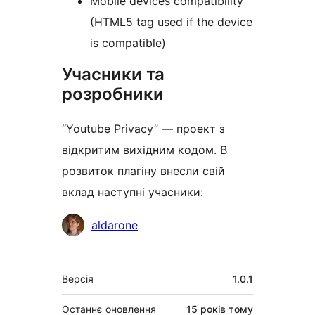
Mobile devices compatibility
(HTML5 tag used if the device
is compatible)
Учасники та
розробники
“Youtube Privacy” — проект з
відкритим вихідним кодом. В
розвиток плагіну внесли свій
вклад наступні учасники:
Учасники
aldarone
Мета
Версія
1.0.1
Останнє оновлення
15 років
тому