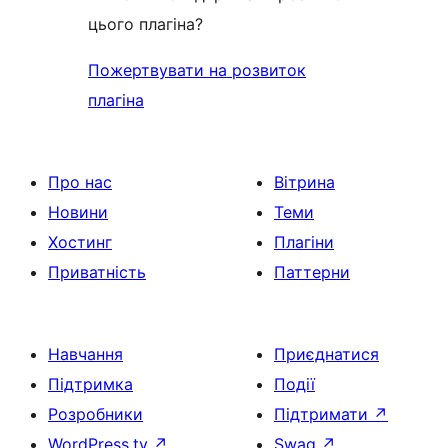
цього плагіна?
Пожертвувати на розвиток
плагіна
Про нас
Вітрина
Новини
Теми
Хостинг
Плагіни
Приватність
Паттерни
Навчання
Приєднатися
Підтримка
Події
Розробники
Підтримати
↗
WordPress.tv
↗
Swag
↗