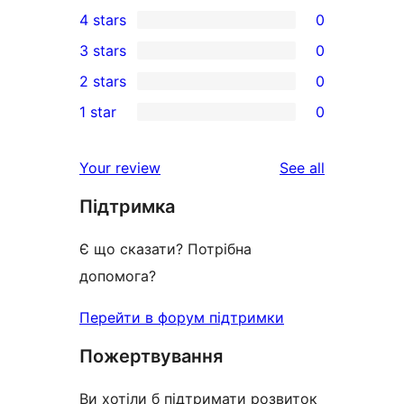
1
4 stars
0
5-
0
3 stars
0
star
4-
0
2 stars
0
review
star
3-
0
1 star
0
reviews
star
2-
0
reviews
star
1-
reviews
Your review
See all
reviews
star
Підтримка
reviews
Є що сказати? Потрібна
допомога?
Перейти в форум підтримки
Пожертвування
Ви хотіли б підтримати розвиток