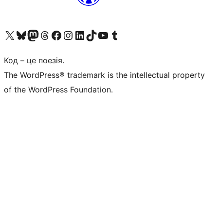
Visit our X (formerly Twitter) account
Visit our Bluesky account
Завітайте до нашої стрічки в Mastodon
Visit our Threads account
Завітайте на нашу сторінку в Facebook
Visit our Instagram account
Visit our LinkedIn account
Visit our TikTok account
Visit our YouTube channel
Visit our Tumblr account
Код – це поезія.
The WordPress® trademark is the intellectual property
of the WordPress Foundation.