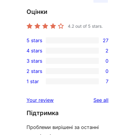
Оцінки
4.2
out of 5 stars.
5 stars
27
27
4 stars
2
5-
2
3 stars
0
star
4-
0
2 stars
0
reviews
star
3-
0
1 star
7
reviews
star
2-
7
reviews
star
1-
reviews
Your review
See all
reviews
star
Підтримка
reviews
Проблеми вирішені за останні