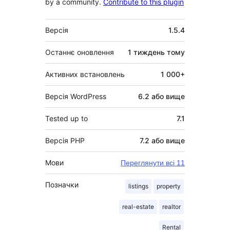
by a community.
Contribute to this plugin
Мета
Версія
1.5.4
Останнє оновлення
1 тиждень
тому
Активних встановлень
1 000+
Версія WordPress
6.2 або вище
Tested up to
7.1
Версія PHP
7.2 або вище
Мови
Переглянути всі 11
Позначки
listings
property
real-estate
realtor
Rental