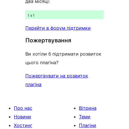
два місяці:
1 з 1
Перейти в форум підтримки
Пожертвування
Ви хотіли б підтримати розвиток
цього плагіна?
Пожертвувати на розвиток
плагіна
Про нас
Вітрина
Новини
Теми
Хостинг
Плагіни