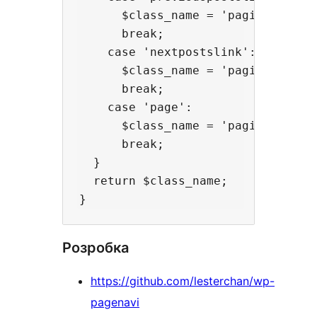
      $class_name = 'pagination__c
      break;

    case 'nextpostslink':

      $class_name = 'pagination__c
      break;

    case 'page':

      $class_name = 'pagination__c
      break;

  }

  return $class_name;

Розробка
https://github.com/lesterchan/wp-
pagenavi