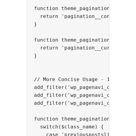
function theme_pagination_nextpost
  return 'pagination__control-link
}

function theme_pagination_page_cla
  return 'pagination__current-page
}

// More Concise Usage - 1 callback
add_filter('wp_pagenavi_class_prev
add_filter('wp_pagenavi_class_next
add_filter('wp_pagenavi_class_page
function theme_pagination_class($c
  switch($class_name) {

    case 'previouspostslink':
