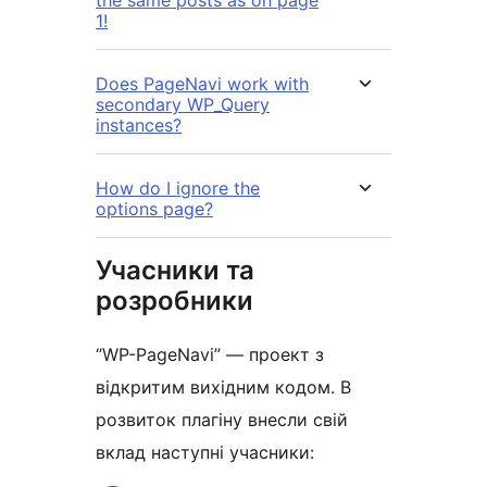
1!
Does PageNavi work with
secondary WP_Query
instances?
How do I ignore the
options page?
Учасники та
розробники
“WP-PageNavi” — проект з
відкритим вихідним кодом. В
розвиток плагіну внесли свій
вклад наступні учасники: