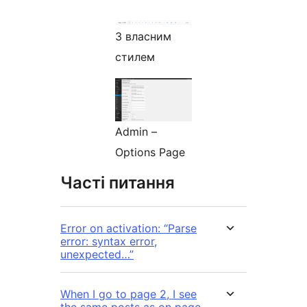
З власним
стилем
Admin –
Options Page
Часті питання
Error on activation: “Parse
error: syntax error,
unexpected…”
When I go to page 2, I see
the same posts as on page