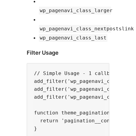
wp_pagenavi_class_larger
wp_pagenavi_class_nextpostslink
wp_pagenavi_class_last
Filter Usage
// Simple Usage - 1 callback per f
add_filter('wp_pagenavi_class_pre
add_filter('wp_pagenavi_class_nex
add_filter('wp_pagenavi_class_page
function theme_pagination_previous
  return 'pagination__control-link
}
