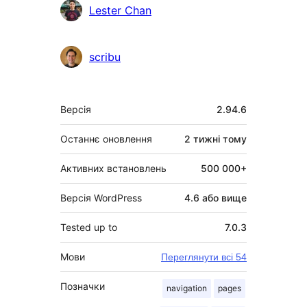
Учасники
Lester Chan
scribu
Мета
Версія
2.94.6
Останнє оновлення
2 тижні
тому
Активних встановлень
500 000+
Версія WordPress
4.6 або вище
Tested up to
7.0.3
Мови
Переглянути всі 54
Позначки
navigation
pages