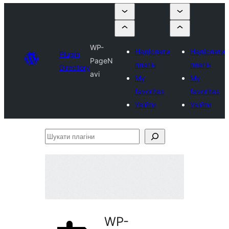
WP-
Надіслати
Надіслати
Plugin
PageN
плагін
плагін
Directory
avi
My
My
favorites
favorites
Увійти
Увійти
Шукати
плагіни
WP-