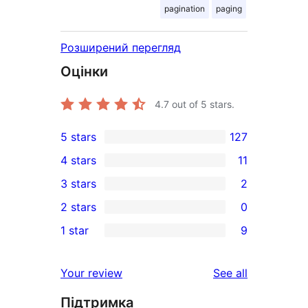
pagination
paging
Розширений перегляд
Оцінки
4.7
out of 5 stars.
5 stars
127
127
4 stars
11
5-
11
3 stars
2
star
4-
2
2 stars
0
reviews
star
3-
0
1 star
9
reviews
star
2-
9
reviews
star
1-
reviews
Your review
See all
reviews
star
Підтримка
reviews