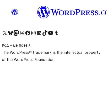
Visit our X (formerly Twitter) account
Visit our Bluesky account
Завітайте до нашої стрічки в Mastodon
Visit our Threads account
Завітайте на нашу сторінку в Facebook
Visit our Instagram account
Visit our LinkedIn account
Visit our TikTok account
Visit our YouTube channel
Visit our Tumblr account
Код – це поезія.
The WordPress® trademark is the intellectual property
of the WordPress Foundation.