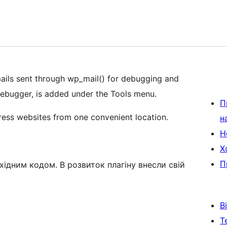
ails sent through wp_mail() for debugging and
ebugger, is added under the Tools menu.
П
ess websites from one convenient location.
н
Н
Х
П
хідним кодом. В розвиток плагіну внесли свій
В
Т