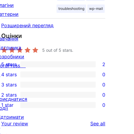
лагіни
troubleshooting
wp-mail
аттерни
Розширений перегляд
Оцінки
авчання
ідтримка
5
out of 5 stars.
озробники
5 stars
2
ordPress.tv
2
↗
4 stars
0
5-
0
3 stars
0
star
4-
0
2 stars
0
reviews
star
3-
0
риєднатися
1 star
0
reviews
star
2-
одії
0
reviews
star
ідтримати
1-
reviews
Your review
See all
reviews
↗
star