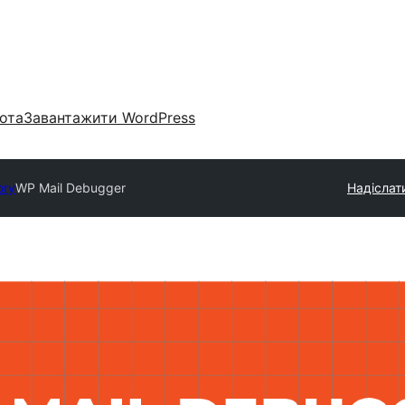
ота
Завантажити WordPress
ory
WP Mail Debugger
Надіслати