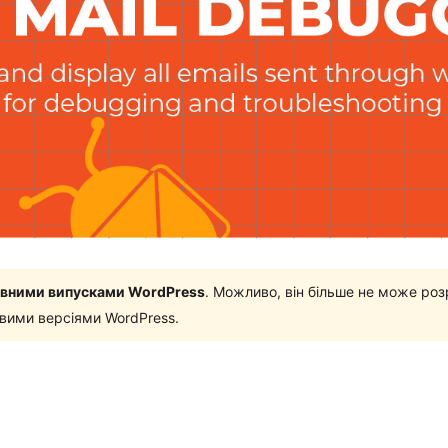
новними випусками WordPress
. Можливо, він більше не може роз
овими версіями WordPress.