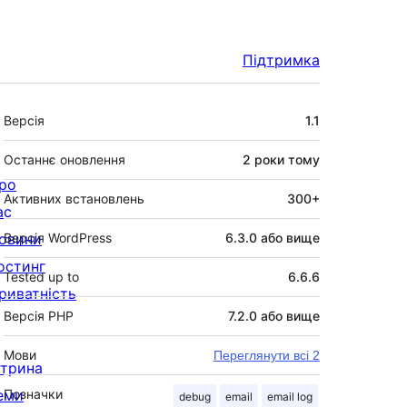
Підтримка
Мета
Версія
1.1
Останнє оновлення
2 роки
тому
ро
Активних встановлень
300+
ас
овини
Версія WordPress
6.3.0 або вище
остинг
Tested up to
6.6.6
риватність
Версія PHP
7.2.0 або вище
Мови
Переглянути всі 2
ітрина
еми
Позначки
debug
email
email log