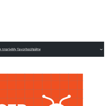
 плагін
My favorites
Увійти