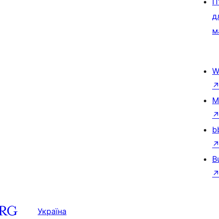
П
д
м
W
M
b
B
Україна