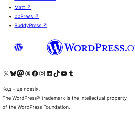
Matt
↗
bbPress
↗
BuddyPress
↗
Visit our X (formerly Twitter) account
Visit our Bluesky account
Завітайте до нашої стрічки в Mastodon
Visit our Threads account
Завітайте на нашу сторінку в Facebook
Visit our Instagram account
Visit our LinkedIn account
Visit our TikTok account
Visit our YouTube channel
Visit our Tumblr account
Код – це поезія.
The WordPress® trademark is the intellectual property
of the WordPress Foundation.