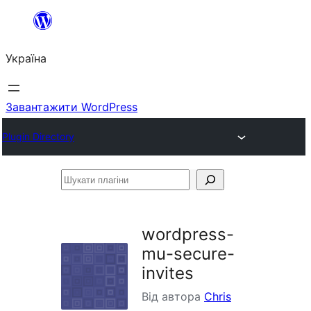
Перейти
до
Україна
вмісту
Завантажити WordPress
Plugin Directory
Шукати
плагіни
wordpress-
mu-secure-
invites
Від автора
Chris