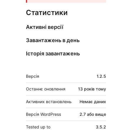
Статистики
Активні версії
Завантажень в день
Історія завантажень
Мета
Версія
1.2.5
Останнє оновлення
13 років
тому
Активних встановлень
Немає даних
Версія WordPress
2.7 або вище
Tested up to
3.5.2