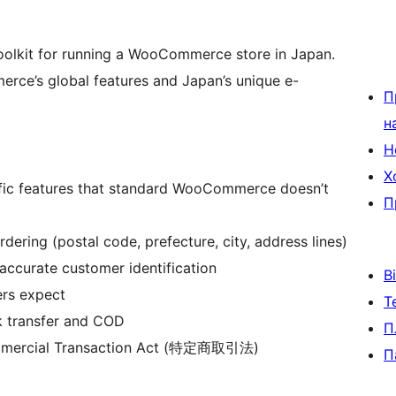
oolkit for running a WooCommerce store in Japan.
rce’s global features and Japan’s unique e-
П
н
Н
Х
cific features that standard WooCommerce doesn’t
П
dering (postal code, prefecture, city, address lines)
accurate customer identification
В
ers expect
Т
k transfer and COD
П
Commercial Transaction Act (特定商取引法)
П