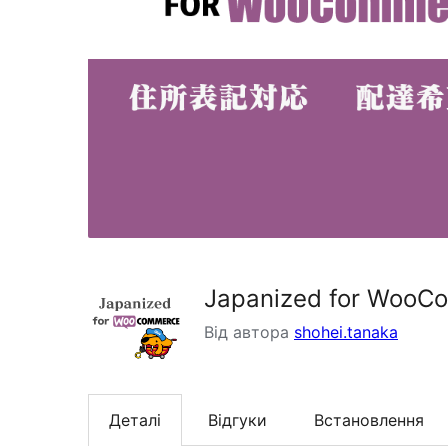
Japanized for WooC
Від автора
shohei.tanaka
Деталі
Відгуки
Встановлення