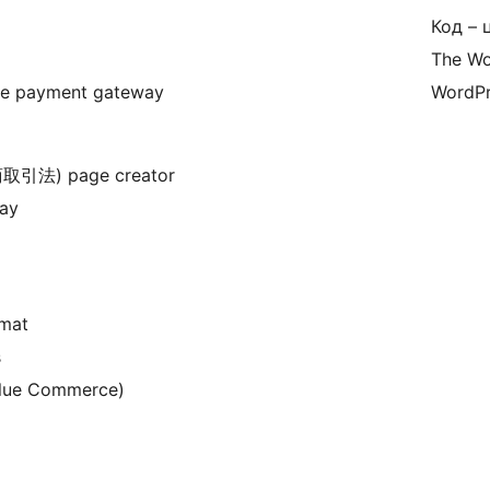
Код – 
The Wo
ese payment gateway
WordPr
定商取引法) page creator
lay
rmat
s
Value Commerce)