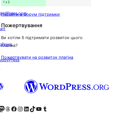
1 з 2
ordPress.com
Перейти в форум підтримки
↗
Пожертвування
att
↗
Ви хотіли б підтримати розвиток цього
bPress
плагіна?
↗
Пожертвувати на розвиток плагіна
uddyPress
↗
Twitter) account
r Bluesky account
вітайте до нашої стрічки в Mastodon
Visit our Threads account
Завітайте на нашу сторінку в Facebook
Visit our Instagram account
Visit our LinkedIn account
Visit our TikTok account
Visit our YouTube channel
Visit our Tumblr account