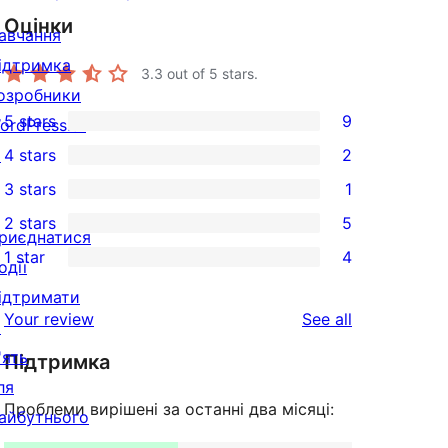
Оцінки
авчання
ідтримка
3.3
out of 5 stars.
озробники
5 stars
9
ordPress.tv
9
↗
4 stars
2
5-
2
3 stars
1
star
4-
1
2 stars
5
reviews
star
3-
5
риєднатися
1 star
4
reviews
star
2-
одії
4
review
star
ідтримати
1-
reviews
Your review
See all
reviews
↗
star
'ять
Підтримка
reviews
ля
Проблеми вирішені за останні два місяці:
айбутнього