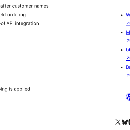
d after customer names
eld ordering
W
o! API integration
M
b
B
ing is applied
Visit our X (formerly 
Visit ou
За