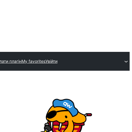
лати плагін
My favorites
Увійти