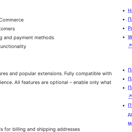
Н
П
ooCommerce
Р
stomers
W
ng and payment methods
functionality
П
s and popular extensions. Fully compatible with
П
ce. All features are optional – enable only what
П
П
д
м
s for billing and shipping addresses