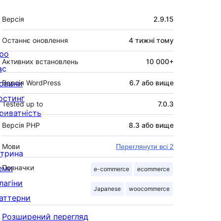
Мета
Версія
2.9.15
Останнє оновлення
4 тижні
тому
ро
Активних встановлень
10 000+
ас
овини
Версія WordPress
6.7 або вище
остинг
Tested up to
7.0.3
риватність
Версія PHP
8.3 або вище
Мови
Переглянути всі 2
ітрина
еми
Позначки
e-commerce
ecommerce
лагіни
Japanese
woocommerce
аттерни
Розширений перегляд