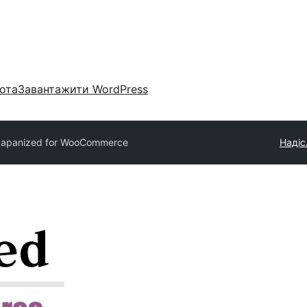
ота
Завантажити WordPress
Japanized for WooCommerce
Надіс