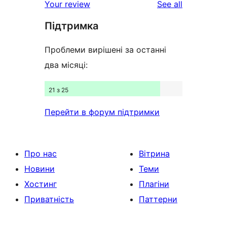
reviews
Your review
See all
reviews
star
Підтримка
reviews
Проблеми вирішені за останні
два місяці:
21 з 25
Перейти в форум підтримки
Про нас
Вітрина
Новини
Теми
Хостинг
Плагіни
Приватність
Паттерни