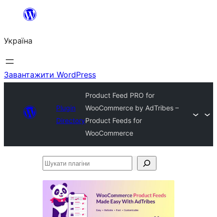
Перейти
до
Україна
вмісту
Завантажити WordPress
Product Feed PRO for
Plugin
WooCommerce by AdTribes –
Directory
Product Feeds for
WooCommerce
Шукати
плагіни