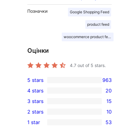
Позначки
Google Shopping Feed
product feed
woocommerce product feed
Оцінки
4.7
out of 5 stars.
5 stars
963
963
4 stars
20
5-
20
3 stars
15
star
4-
15
2 stars
10
reviews
star
3-
10
1 star
53
reviews
star
2-
53
reviews
star
1-