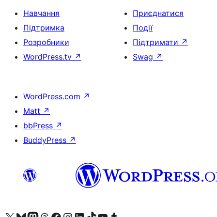
Навчання
Приєднатися
Підтримка
Події
Розробники
Підтримати
↗
WordPress.tv
↗
Swag
↗
WordPress.com
↗
Matt
↗
bbPress
↗
BuddyPress
↗
Visit our X (formerly Twitter) account
Visit our Bluesky account
Завітайте до нашої стрічки в Mastodon
Visit our Threads account
Завітайте на нашу сторінку в Facebook
Visit our Instagram account
Visit our LinkedIn account
Visit our TikTok account
Visit our YouTube channel
Visit our Tumblr account