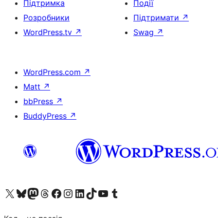
Підтримка
Події
Розробники
Підтримати
↗
WordPress.tv
↗
Swag
↗
WordPress.com
↗
Matt
↗
bbPress
↗
BuddyPress
↗
Visit our X (formerly Twitter) account
Visit our Bluesky account
Завітайте до нашої стрічки в Mastodon
Visit our Threads account
Завітайте на нашу сторінку в Facebook
Visit our Instagram account
Visit our LinkedIn account
Visit our TikTok account
Visit our YouTube channel
Visit our Tumblr account