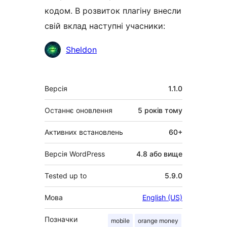
кодом. В розвиток плагіну внесли
свій вклад наступні учасники:
Учасники
Sheldon
Мета
Версія
1.1.0
Останнє оновлення
5 років
тому
Активних встановлень
60+
Версія WordPress
4.8 або вище
Tested up to
5.9.0
Мова
English (US)
Позначки
mobile
orange money