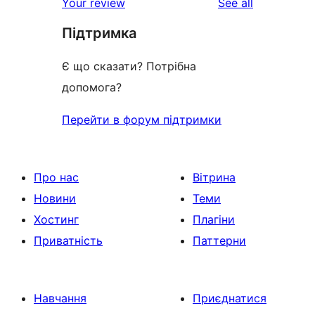
reviews
Your review
See all
reviews
star
Підтримка
reviews
Є що сказати? Потрібна
допомога?
Перейти в форум підтримки
Про нас
Вітрина
Новини
Теми
Хостинг
Плагіни
Приватність
Паттерни
Навчання
Приєднатися