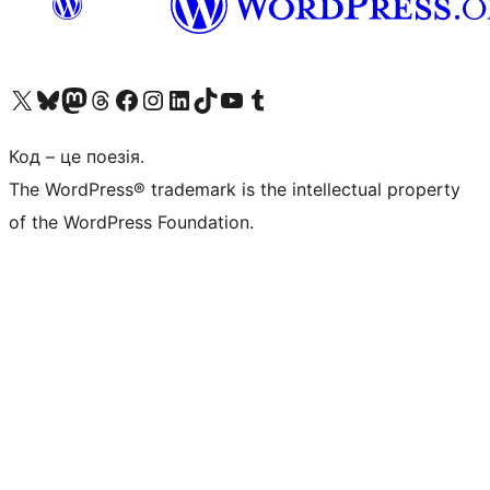
Visit our X (formerly Twitter) account
Visit our Bluesky account
Завітайте до нашої стрічки в Mastodon
Visit our Threads account
Завітайте на нашу сторінку в Facebook
Visit our Instagram account
Visit our LinkedIn account
Visit our TikTok account
Visit our YouTube channel
Visit our Tumblr account
Код – це поезія.
The WordPress® trademark is the intellectual property
of the WordPress Foundation.