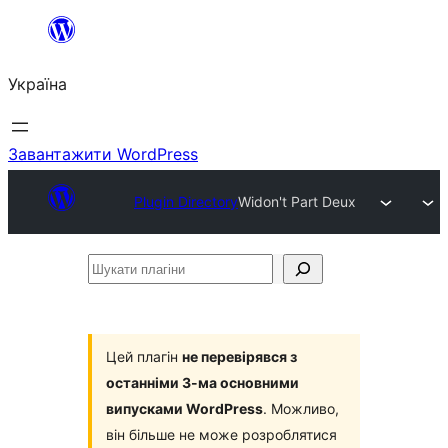
Перейти
до
Україна
вмісту
Завантажити WordPress
Plugin Directory
Widon't Part Deux
Шукати
плагіни
Цей плагін
не перевірявся з
останніми 3-ма основними
випусками WordPress
. Можливо,
він більше не може розроблятися