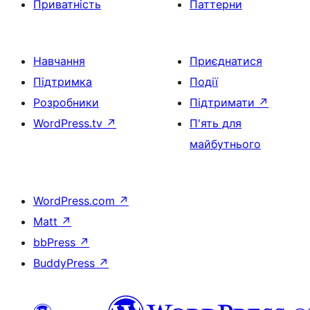
Приватність
Паттерни
Навчання
Приєднатися
Підтримка
Події
Розробники
Підтримати
↗
WordPress.tv
↗
П'ять для
майбутнього
WordPress.com
↗
Matt
↗
bbPress
↗
BuddyPress
↗