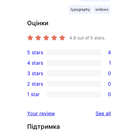
typography
widows
Оцінки
4.8
out of 5 stars.
5 stars
4
4
4 stars
1
5-
1
3 stars
0
star
4-
0
2 stars
0
reviews
star
3-
0
1 star
0
review
star
2-
0
reviews
star
1-
reviews
Your review
See all
reviews
star
Підтримка
reviews