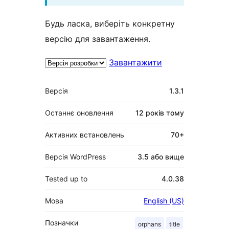
Будь ласка, виберіть конкретну
версію для завантаження.
Завантажити
Мета
Версія
1.3.1
Останнє оновлення
12 років
тому
Активних встановлень
70+
Версія WordPress
3.5 або вище
Tested up to
4.0.38
Мова
English (US)
Позначки
orphans
title