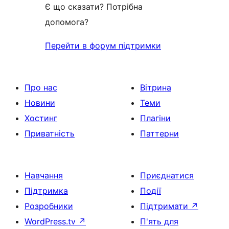
Є що сказати? Потрібна
допомога?
Перейти в форум підтримки
Про нас
Вітрина
Новини
Теми
Хостинг
Плагіни
Приватність
Паттерни
Навчання
Приєднатися
Підтримка
Події
Розробники
Підтримати
↗
WordPress.tv
↗
П'ять для