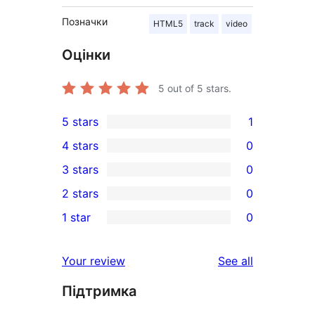
Позначки
HTML5
track
video
Оцінки
5
out of 5 stars.
5 stars
1
1
4 stars
0
5-
0
3 stars
0
star
4-
0
2 stars
0
review
star
3-
0
1 star
0
reviews
star
2-
0
reviews
star
1-
reviews
Your review
See all
reviews
star
Підтримка
reviews