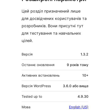
Цей розділ призначений лише
для досвідчених користувачів та
розробників. Вони присутні тут
для тестування та навчальних
цілей.
Мета
Версія
1.3.2
Останнє оновлення
9 років
тому
Активних встановлень
10+
Версія WordPress
3.6.0 або вище
Tested up to
4.9.30
Мова
English (US)