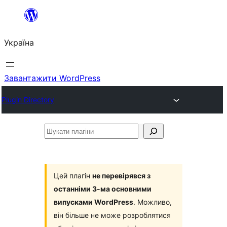
Перейти
до
Україна
вмісту
Завантажити WordPress
Plugin Directory
Шукати
плагіни
Цей плагін
не перевірявся з
останніми 3-ма основними
випусками WordPress
. Можливо,
він більше не може розроблятися