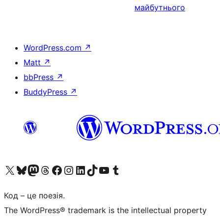
майбутнього
WordPress.com
↗
Matt
↗
bbPress
↗
BuddyPress
↗
Visit our X (formerly Twitter) account
Visit our Bluesky account
Завітайте до нашої стрічки в Mastodon
Visit our Threads account
Завітайте на нашу сторінку в Facebook
Visit our Instagram account
Visit our LinkedIn account
Visit our TikTok account
Visit our YouTube channel
Visit our Tumblr account
Код – це поезія.
The WordPress® trademark is the intellectual property