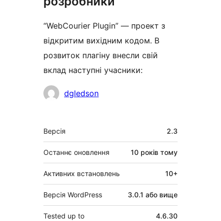
розробники
“WebCourier Plugin” — проект з
відкритим вихідним кодом. В
розвиток плагіну внесли свій
вклад наступні учасники:
Учасники
dgledson
Мета
Версія
2.3
Останнє оновлення
10 років
тому
Активних встановлень
10+
Версія WordPress
3.0.1 або вище
Tested up to
4.6.30