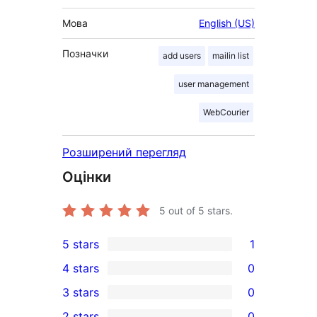
Мова
English (US)
Позначки
add users
mailin list
user management
WebCourier
Розширений перегляд
Оцінки
5
out of 5 stars.
5 stars
1
1
4 stars
0
5-
0
3 stars
0
star
4-
0
2 stars
0