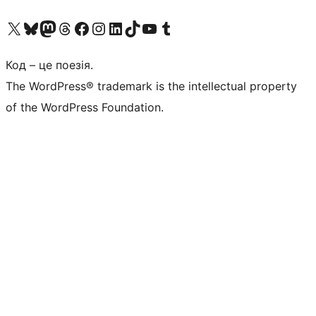
Visit our X (formerly Twitter) account
Visit our Bluesky account
Завітайте до нашої стрічки в Mastodon
Visit our Threads account
Завітайте на нашу сторінку в Facebook
Visit our Instagram account
Visit our LinkedIn account
Visit our TikTok account
Visit our YouTube channel
Visit our Tumblr account
Код – це поезія.
The WordPress® trademark is the intellectual property
of the WordPress Foundation.