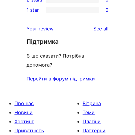
review
star
3-
0
1 star
0
reviews
star
2-
0
reviews
star
1-
reviews
Your review
See all
reviews
star
Підтримка
reviews
Є що сказати? Потрібна
допомога?
Перейти в форум підтримки
Про нас
Вітрина
Новини
Теми
Хостинг
Плагіни
Приватність
Паттерни