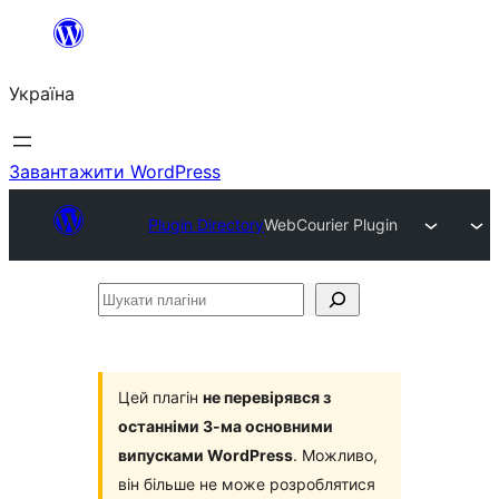
Перейти
до
Україна
вмісту
Завантажити WordPress
Plugin Directory
WebCourier Plugin
Шукати
плагіни
Цей плагін
не перевірявся з
останніми 3-ма основними
випусками WordPress
. Можливо,
він більше не може розроблятися