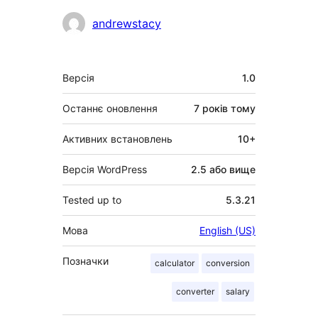
Учасники
andrewstacy
Мета
Версія
1.0
Останнє оновлення
7 років
тому
Активних встановлень
10+
Версія WordPress
2.5 або вище
Tested up to
5.3.21
Мова
English (US)
Позначки
calculator
conversion
converter
salary