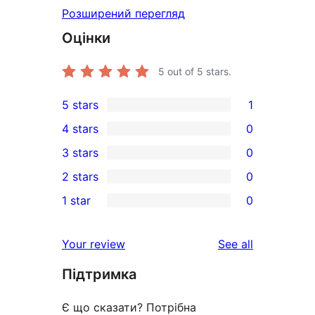
Розширений перегляд
Оцінки
5
out of 5 stars.
5 stars
1
1
4 stars
0
5-
0
3 stars
0
star
4-
0
2 stars
0
review
star
3-
0
1 star
0
reviews
star
2-
0
reviews
star
1-
reviews
Your review
See all
reviews
star
Підтримка
reviews
Є що сказати? Потрібна