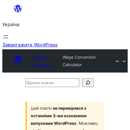
Перейти
до
Україна
вмісту
Завантажити WordPress
Plugin
Wage Conversion
Directory
Calculator
Шукати
плагіни
Цей плагін
не перевірявся з
останніми 3-ма основними
випусками WordPress
. Можливо,