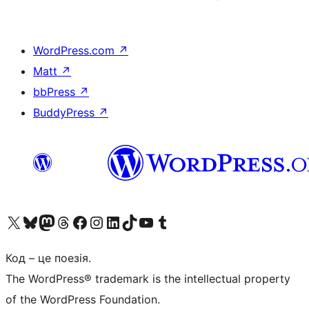
WordPress.com
↗
Matt
↗
bbPress
↗
BuddyPress
↗
Visit our X (formerly Twitter) account
Visit our Bluesky account
Завітайте до нашої стрічки в Mastodon
Visit our Threads account
Завітайте на нашу сторінку в Facebook
Visit our Instagram account
Visit our LinkedIn account
Visit our TikTok account
Visit our YouTube channel
Visit our Tumblr account
Код – це поезія.
The WordPress® trademark is the intellectual property
of the WordPress Foundation.