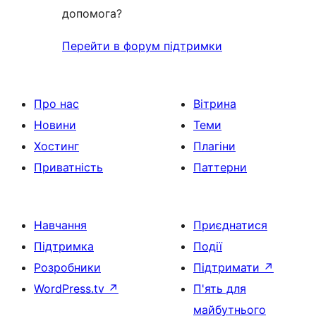
допомога?
Перейти в форум підтримки
Про нас
Вітрина
Новини
Теми
Хостинг
Плагіни
Приватність
Паттерни
Навчання
Приєднатися
Підтримка
Події
Розробники
Підтримати
↗
WordPress.tv
↗
П'ять для
майбутнього