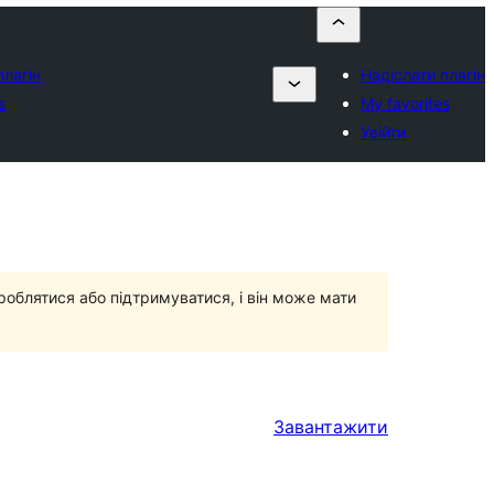
плагін
Надіслати плагін
s
My favorites
Увійти
роблятися або підтримуватися, і він може мати
Завантажити