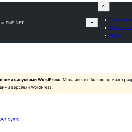
Надіслати 
tanSMS.NET
My favorite
Увійти
новними випусками WordPress
. Можливо, він більше не може роз
овими версіями WordPress.
aberleşme