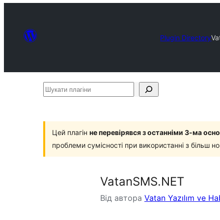
Plugin Directory
Va
Шукати
плагіни
Цей плагін
не перевірявся з останніми 3-ма ос
проблеми сумісності при використанні з більш н
VatanSMS.NET
Від автора
Vatan Yazılım ve H