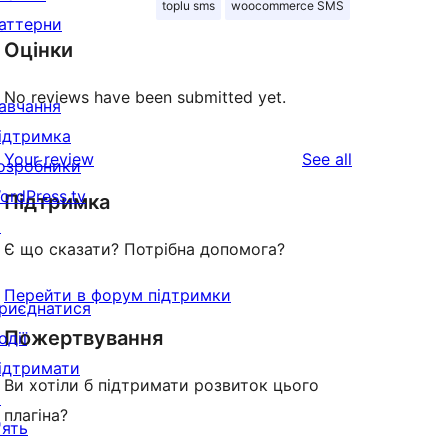
toplu sms
woocommerce SMS
аттерни
Оцінки
No reviews have been submitted yet.
авчання
ідтримка
reviews
Your review
See all
озробники
ordPress.tv
Підтримка
↗
Є що сказати? Потрібна допомога?
Перейти в форум підтримки
риєднатися
Пожертвування
одії
ідтримати
Ви хотіли б підтримати розвиток цього
↗
плагіна?
'ять