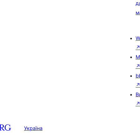
д
м
W
M
b
B
Україна