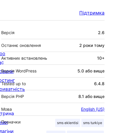
Підтримка
Мета
Версія
2.6
Останнє оновлення
2 роки
тому
ро
Активних встановлень
10+
ас
овини
Версія WordPress
5.0 або вище
остинг
Tested up to
6.4.8
риватність
Версія PHP
8.1 або вище
Мова
English (US)
ітрина
еми
Позначки
sms eklentisi
sms turkiye
лагіни