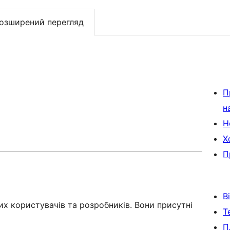
озширений перегляд
П
н
Н
Х
П
В
х користувачів та розробників. Вони присутні
Т
П