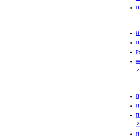
П
Н
П
Р
W
П
П
П
П