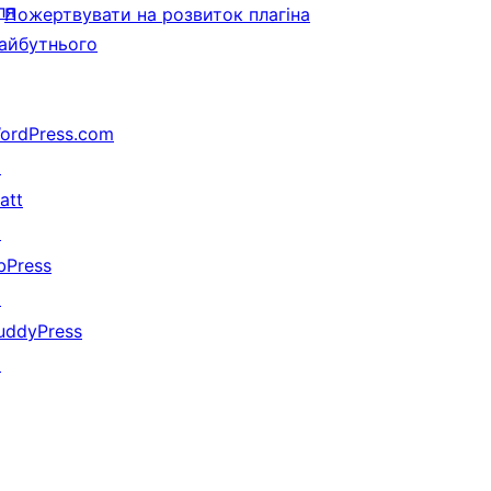
ля
Пожертвувати на розвиток плагіна
айбутнього
ordPress.com
↗
att
↗
bPress
↗
uddyPress
↗