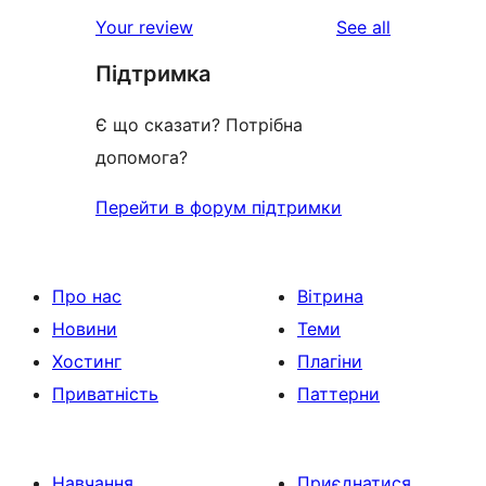
reviews
Your review
See all
Підтримка
Є що сказати? Потрібна
допомога?
Перейти в форум підтримки
Про нас
Вітрина
Новини
Теми
Хостинг
Плагіни
Приватність
Паттерни
Навчання
Приєднатися