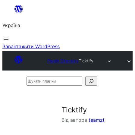
Перейти
до
Україна
вмісту
Завантажити WordPress
Plugin Directory
Ticktify
Шукати
плагіни
Ticktify
Від автора
teamzt