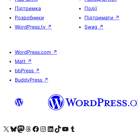
Підтримка
Події
Розробники
Підтримати
↗
WordPress.tv
↗
Swag
↗
WordPress.com
↗
Matt
↗
bbPress
↗
BuddyPress
↗
Visit our X (formerly Twitter) account
Visit our Bluesky account
Завітайте до нашої стрічки в Mastodon
Visit our Threads account
Завітайте на нашу сторінку в Facebook
Visit our Instagram account
Visit our LinkedIn account
Visit our TikTok account
Visit our YouTube channel
Visit our Tumblr account