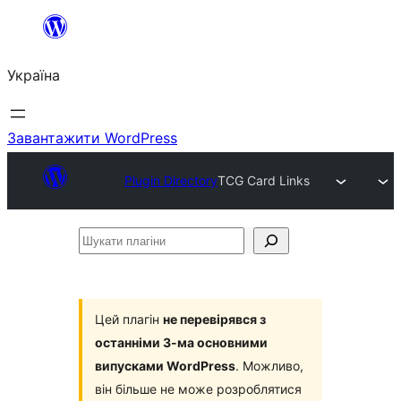
Перейти
до
Україна
вмісту
Завантажити WordPress
Plugin Directory
TCG Card Links
Шукати
плагіни
Цей плагін
не перевірявся з
останніми 3-ма основними
випусками WordPress
. Можливо,
він більше не може розроблятися