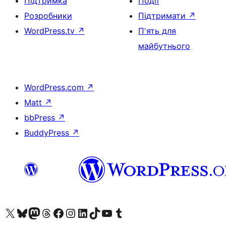
Підтримка
Події
Розробники
Підтримати
↗
WordPress.tv
↗
П'ять для
майбутнього
WordPress.com
↗
Matt
↗
bbPress
↗
BuddyPress
↗
Visit our X (formerly Twitter) account
Visit our Bluesky account
Завітайте до нашої стрічки в Mastodon
Visit our Threads account
Завітайте на нашу сторінку в Facebook
Visit our Instagram account
Visit our LinkedIn account
Visit our TikTok account
Visit our YouTube channel
Visit our Tumblr account