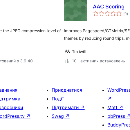
AAC Scoring
з
(0
)
р
e the JPEG compression-level of
Improves Pagespeed/GTMetrix/SEM
themes by reducing round trips, m
Texiwill
тований з 3.9.40
10+ активних встановлень
авчання
Приєднатися
WordPres
ідтримка
Події
↗
озробники
Підтримати
↗
Matt
↗
ordPress.tv
↗
Swag
↗
bbPress
BuddyPre