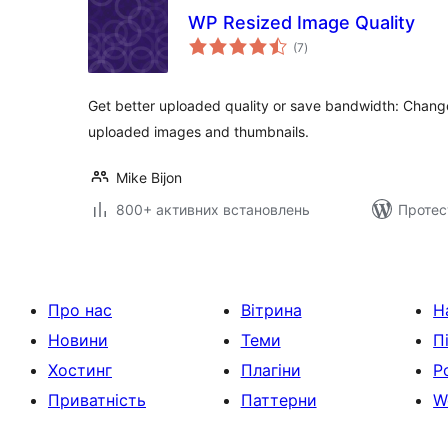
WP Resized Image Quality
загальний
(7
)
рейтинг
Get better uploaded quality or save bandwidth: Chang
uploaded images and thumbnails.
Mike Bijon
800+ активних встановлень
Протес
Про нас
Вітрина
Н
Новини
Теми
П
Хостинг
Плагіни
Р
Приватність
Паттерни
W