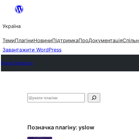
Перейти
до
Україна
вмісту
Теми
Плагіни
Новини
Підтримка
Про
Документація
Спільн
Завантажити WordPress
Plugin Directory
Пошук
Позначка плагіну:
yslow