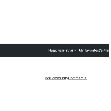
Надіслати плагін
My favorites
Увійти
Всі
Community
Commercial