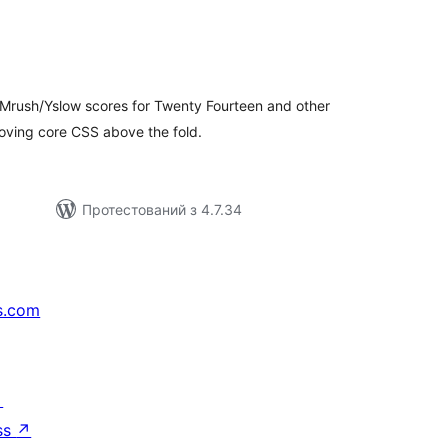
агальний
ейтинг
rush/Yslow scores for Twenty Fourteen and other
oving core CSS above the fold.
Протестований з 4.7.34
s.com
↗
ss
↗