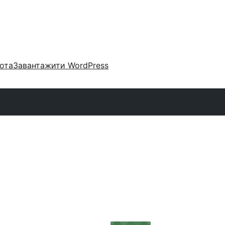
ота
Завантажити WordPress