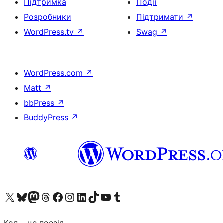
Підтримка
Події
Розробники
Підтримати
↗
WordPress.tv
↗
Swag
↗
WordPress.com
↗
Matt
↗
bbPress
↗
BuddyPress
↗
Visit our X (formerly Twitter) account
Visit our Bluesky account
Завітайте до нашої стрічки в Mastodon
Visit our Threads account
Завітайте на нашу сторінку в Facebook
Visit our Instagram account
Visit our LinkedIn account
Visit our TikTok account
Visit our YouTube channel
Visit our Tumblr account
Код – це поезія.