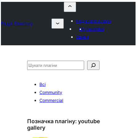
Надіслати плагін
Plugin Directory
My favorites
Увійти
Пошук
Всі
Community
Commercial
Позначка плагіну:
youtube
gallery