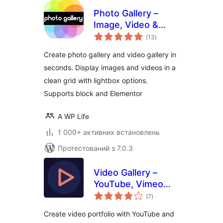
Photo Gallery –
Image, Video &
загальний
Portfolio
(13
)
рейтинг
Create photo gallery and video gallery in
seconds. Display images and videos in a
clean grid with lightbox options.
Supports block and Elementor
A WP Life
1 000+ активних встановлень
Протестований з 7.0.3
Video Gallery –
YouTube, Vimeo
загальний
Gallery & YouTube
(7
)
рейтинг
API
Create video portfolio with YouTube and