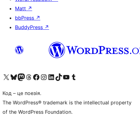
Matt
↗
bbPress
↗
BuddyPress
↗
Visit our X (formerly Twitter) account
Visit our Bluesky account
Завітайте до нашої стрічки в Mastodon
Visit our Threads account
Завітайте на нашу сторінку в Facebook
Visit our Instagram account
Visit our LinkedIn account
Visit our TikTok account
Visit our YouTube channel
Visit our Tumblr account
Код – це поезія.
The WordPress® trademark is the intellectual property
of the WordPress Foundation.