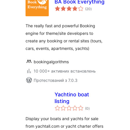
BA Book Everything
загальний
(20
)
рейтинг
The really fast and powerful Booking
engine for theme/site developers to
create any booking or rental sites (tours,
cars, events, apartments, yachts)
bookingalgorithms
10 000+ активних встановлень
Протестований з 7.0.3
Yachtino boat
listing
загальний
(0
)
рейтинг
Display your boats and yachts for sale
from yachtall.com or yacht charter offers