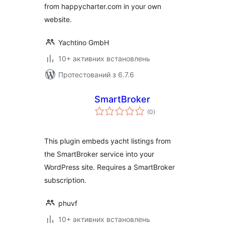
from happycharter.com in your own
website.
Yachtino GmbH
10+ активних встановлень
Протестований з 6.7.6
SmartBroker
загальний
(0
)
рейтинг
This plugin embeds yacht listings from
the SmartBroker service into your
WordPress site. Requires a SmartBroker
subscription.
phuvf
10+ активних встановлень