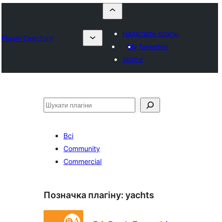
Надіслати плагін
Plugin Directory
My favorites
Увійти
Пошук
Всі
Community
Commercial
Позначка плагіну:
yachts