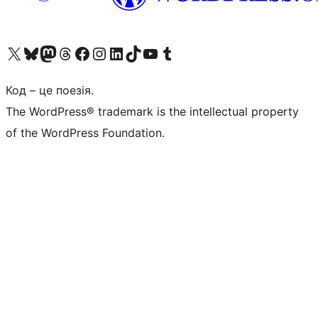
Visit our X (formerly Twitter) account
Visit our Bluesky account
Завітайте до нашої стрічки в Mastodon
Visit our Threads account
Завітайте на нашу сторінку в Facebook
Visit our Instagram account
Visit our LinkedIn account
Visit our TikTok account
Visit our YouTube channel
Visit our Tumblr account
Код – це поезія.
The WordPress® trademark is the intellectual property
of the WordPress Foundation.