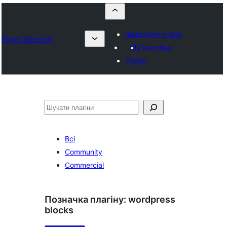
Надіслати плагін
Plugin Directory
My favorites
Увійти
Пошук
Всі
Community
Commercial
Позначка плагіну:
wordpress
blocks