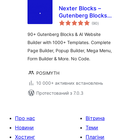
Nexter Blocks –
Gutenberg Blocks,
загальний
Page Builder & AI
(90
)
рейтинг
Website Builder
90+ Gutenberg Blocks & AI Website
Builder with 1000+ Templates. Complete
Page Builder, Popup Builder, Mega Menu,
Form Builder & More. No Code.
POSIMYTH
10 000+ активних встановлень
Протестований з 7.0.3
Про нас
Вітрина
Новини
Теми
Хостинг
Плагіни