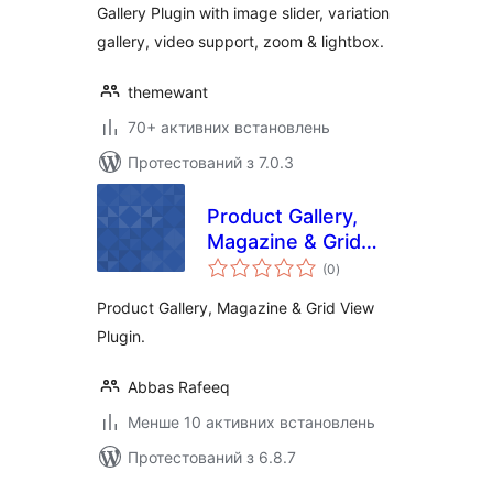
Gallery Plugin with image slider, variation
– Easy Product
gallery, video support, zoom & lightbox.
Gallery
themewant
70+ активних встановлень
Протестований з 7.0.3
Product Gallery,
Magazine & Grid
загальний
View for
(0
)
рейтинг
WooCommerce
Product Gallery, Magazine & Grid View
Plugin.
Abbas Rafeeq
Менше 10 активних встановлень
Протестований з 6.8.7