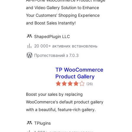
Product Image
and Video Gallery Solution to Enhance
Zoom and Lightbox
Your Customers' Shopping Experience
for WooCommerce
– Reno Product
and Boost Sales Instantly!
Gallery (formerly
WooGallery)
ShapedPlugin LLC
20 000+ активних встановлень
Протестований з 7.0.3
TP WooCommerce
Product Gallery
загальний
(26
)
рейтинг
Boost your sales by replacing
WooCommerce's default product gallery
with a beautiful, feature-rich gallery.
TPlugins