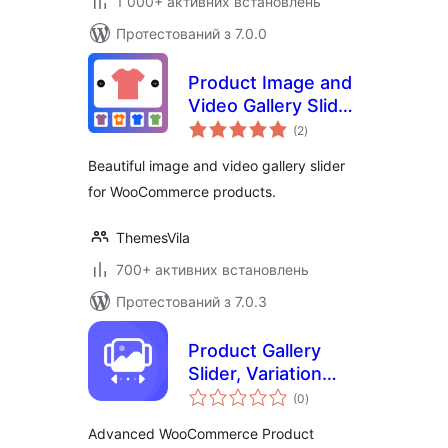
1 000+ активних встановлень
Протестований з 7.0.0
Product Image and
Video Gallery Slider
загальний
for WooCommerce
(2
)
рейтинг
Beautiful image and video gallery slider
for WooCommerce products.
ThemesVila
700+ активних встановлень
Протестований з 7.0.3
Product Gallery
Slider, Variation
загальний
Images, Video,
(0
)
рейтинг
Zoom & Lightbox
Advanced WooCommerce Product
for WooCommerce