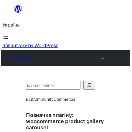
Перейти
до
Україна
вмісту
Завантажити WordPress
Plugin Directory
Пошук
Всі
Community
Commercial
Позначка плагіну:
woocommerce product gallery
carousel