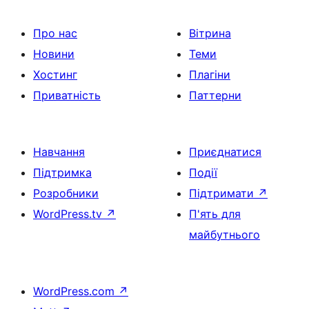
Про нас
Вітрина
Новини
Теми
Хостинг
Плагіни
Приватність
Паттерни
Навчання
Приєднатися
Підтримка
Події
Розробники
Підтримати
↗
WordPress.tv
↗
П'ять для
майбутнього
WordPress.com
↗