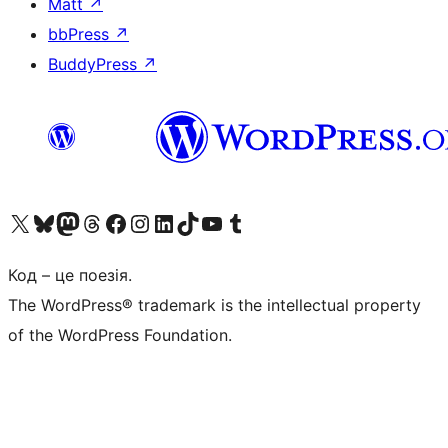
Matt
↗
bbPress
↗
BuddyPress
↗
Visit our X (formerly Twitter) account
Visit our Bluesky account
Завітайте до нашої стрічки в Mastodon
Visit our Threads account
Завітайте на нашу сторінку в Facebook
Visit our Instagram account
Visit our LinkedIn account
Visit our TikTok account
Visit our YouTube channel
Visit our Tumblr account
Код – це поезія.
The WordPress® trademark is the intellectual property
of the WordPress Foundation.