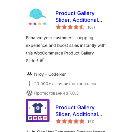
Product Gallery
Slider, Additional
загальний
Variation Images
(160
)
рейтинг
for WooCommerce
Enhance your customers' shopping
experience and boost sales instantly with
this WooCommerce Product Gallery
Slider!
Niloy – Codeixer
20 000+ активних встановлень
Протестований з 7.0.3
Product Gallery
Slider, Additional
загальний
Variation Images,
(161
)
рейтинг
Product Video,
All-in-One WooCommerce Product Image