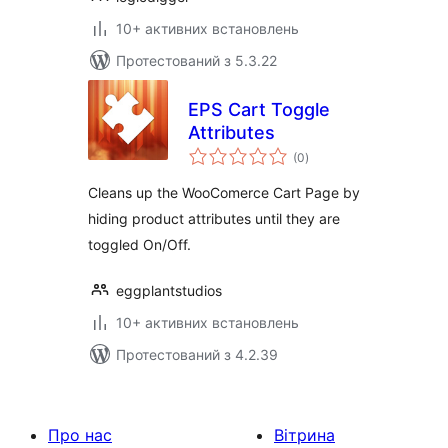
10+ активних встановлень
Протестований з 5.3.22
EPS Cart Toggle
Attributes
загальний
(0
)
рейтинг
Cleans up the WooComerce Cart Page by
hiding product attributes until they are
toggled On/Off.
eggplantstudios
10+ активних встановлень
Протестований з 4.2.39
Про нас
Вітрина