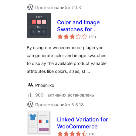
Протестований з 7.0.3
Color and Image
Swatches for
загальний
Variable Product
(20
)
рейтинг
Attributes
By using our woocommerce plugin you
can generate color and image swatches
to display the available product variable
attributes like colors, sizes, st …
Phoeniixx
900+ активних встановлень
Протестований з 5.6.18
Linked Variation for
WooCommerce
загальний
(10
)
рейтинг