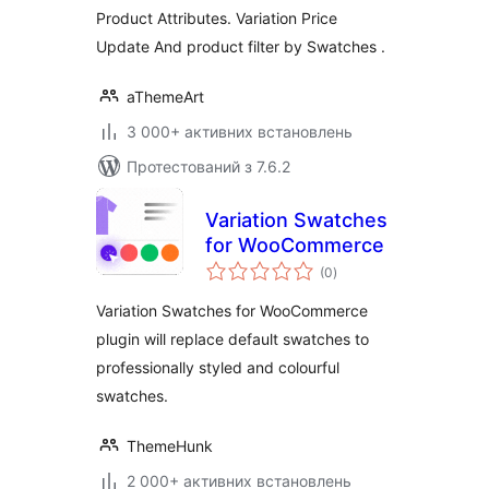
Product Attributes. Variation Price
Update And product filter by Swatches .
aThemeArt
3 000+ активних встановлень
Протестований з 7.6.2
Variation Swatches
for WooCommerce
загальний
(0
)
рейтинг
Variation Swatches for WooCommerce
plugin will replace default swatches to
professionally styled and colourful
swatches.
ThemeHunk
2 000+ активних встановлень