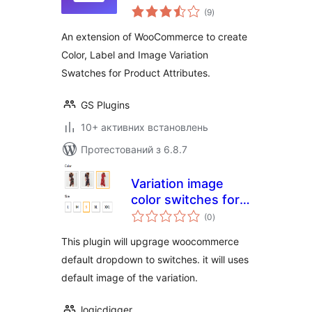
загальний
WooCommerce
(9
)
рейтинг
An extension of WooCommerce to create
Color, Label and Image Variation
Swatches for Product Attributes.
GS Plugins
10+ активних встановлень
Протестований з 6.8.7
Variation image
color switches for
загальний
woocommerce
(0
)
рейтинг
This plugin will upgrage woocommerce
default dropdown to switches. it will uses
default image of the variation.
logicdigger