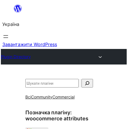
Перейти
до
Україна
вмісту
Завантажити WordPress
Plugin Directory
Пошук
Всі
Community
Commercial
Позначка плагіну:
woocommerce attributes