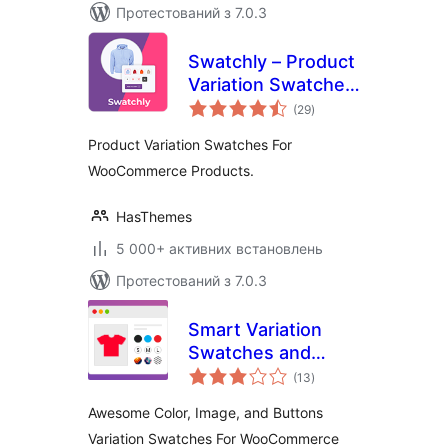
Протестований з 7.0.3
Swatchly – Product
Variation Swatches
загальний
for WooCommerce
(29
)
рейтинг
Product Variation Swatches For
WooCommerce Products.
HasThemes
5 000+ активних встановлень
Протестований з 7.0.3
Smart Variation
Swatches and
загальний
Attribute Filters for
(13
)
рейтинг
WooCommerce
Awesome Color, Image, and Buttons
Variation Swatches For WooCommerce