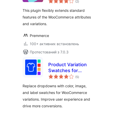
for WooCommerce
(2
)
рейтинг
This plugin flexibly extends standard
features of the WooCommerce attributes
and variations.
Premmerce
100+ активних встановлень
Протестований з 7.0.3
Product Variation
Swatches for
загальний
WooCommerce –
(5
)
рейтинг
Enhance Your
Replace dropdowns with color, image,
Product Attributes
and label swatches for WooCommerce
with Elegant Color,
variations. Improve user experience and
Image, and Label
Swatches
drive more conversions.