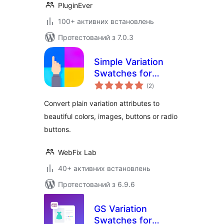
PluginEver
100+ активних встановлень
Протестований з 7.0.3
Simple Variation
Swatches for
загальний
WooCommerce
(2
)
рейтинг
Convert plain variation attributes to
beautiful colors, images, buttons or radio
buttons.
WebFix Lab
40+ активних встановлень
Протестований з 6.9.6
GS Variation
Swatches for