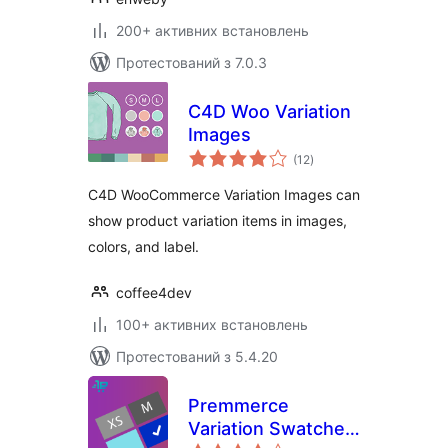
200+ активних встановлень
Протестований з 7.0.3
C4D Woo Variation
Images
загальний
(12
)
рейтинг
C4D WooCommerce Variation Images can
show product variation items in images,
colors, and label.
coffee4dev
100+ активних встановлень
Протестований з 5.4.20
Premmerce
Variation Swatches
загальний