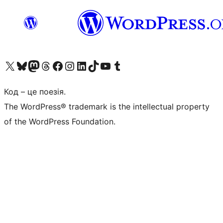
Visit our X (formerly Twitter) account
Visit our Bluesky account
Завітайте до нашої стрічки в Mastodon
Visit our Threads account
Завітайте на нашу сторінку в Facebook
Visit our Instagram account
Visit our LinkedIn account
Visit our TikTok account
Visit our YouTube channel
Visit our Tumblr account
Код – це поезія.
The WordPress® trademark is the intellectual property
of the WordPress Foundation.