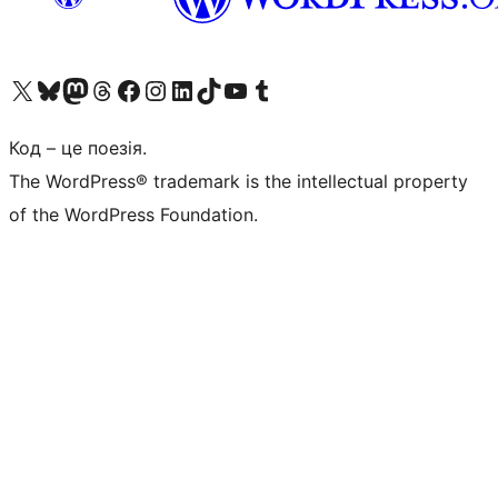
Visit our X (formerly Twitter) account
Visit our Bluesky account
Завітайте до нашої стрічки в Mastodon
Visit our Threads account
Завітайте на нашу сторінку в Facebook
Visit our Instagram account
Visit our LinkedIn account
Visit our TikTok account
Visit our YouTube channel
Visit our Tumblr account
Код – це поезія.
The WordPress® trademark is the intellectual property
of the WordPress Foundation.