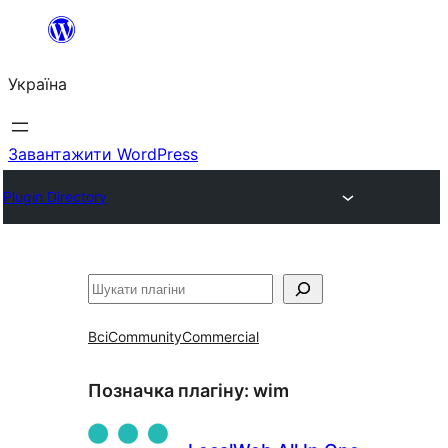
Перейти
до
Україна
вмісту
Завантажити WordPress
Plugin Directory
Пошук
Всі
Community
Commercial
Позначка плагіну:
wim