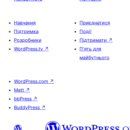
Навчання
Приєднатися
Підтримка
Події
Розробники
Підтримати
↗
WordPress.tv
↗
П'ять для
майбутнього
WordPress.com
↗
Matt
↗
bbPress
↗
BuddyPress
↗