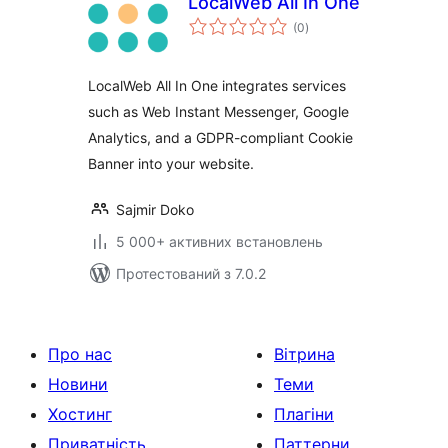
LocalWeb All In One
загальний
(0
)
рейтинг
LocalWeb All In One integrates services
such as Web Instant Messenger, Google
Analytics, and a GDPR-compliant Cookie
Banner into your website.
Sajmir Doko
5 000+ активних встановлень
Протестований з 7.0.2
Про нас
Вітрина
Новини
Теми
Хостинг
Плагіни
Приватність
Паттерни