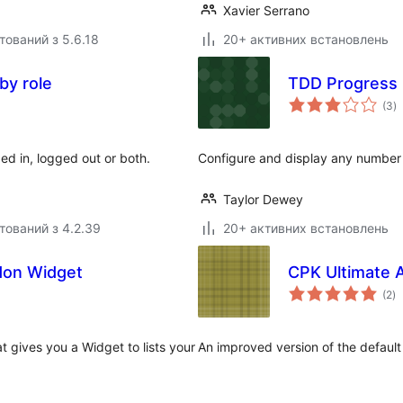
Xavier Serrano
тований з 5.6.18
20+ активних встановлень
by role
TDD Progress 
з
(3
)
р
ed in, logged out or both.
Configure and display any number
Taylor Dewey
тований з 4.2.39
20+ активних встановлень
don Widget
CPK Ultimate 
з
(2
)
р
t gives you a Widget to lists your
An improved version of the default