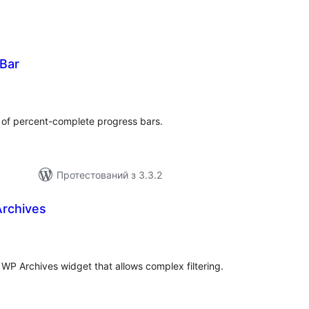
Bar
агальний
ейтинг
 of percent-complete progress bars.
Протестований з 3.3.2
Archives
агальний
ейтинг
 WP Archives widget that allows complex filtering.