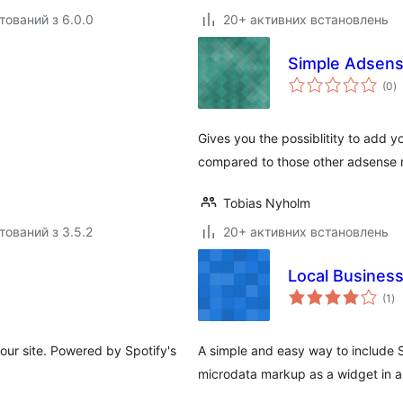
тований з 6.0.0
20+ активних встановлень
Simple Adsen
з
(0
)
р
Gives you the possiblitity to add 
compared to those other adsense
Tobias Nyholm
тований з 3.5.2
20+ активних встановлень
Local Busines
за
(1
)
ре
your site. Powered by Spotify's
A simple and easy way to include 
microdata markup as a widget in a