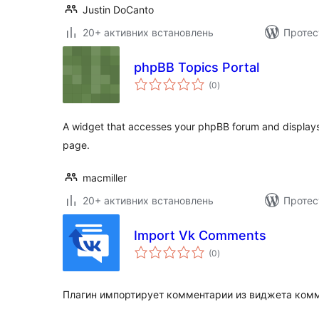
Justin DoCanto
20+ активних встановлень
Протес
phpBB Topics Portal
загальний
(0
)
рейтинг
A widget that accesses your phpBB forum and display
page.
macmiller
20+ активних встановлень
Протес
Import Vk Comments
загальний
(0
)
рейтинг
Плагин импортирует комментарии из виджета комм