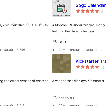
Sogo Calendar
з
(3
)
р
coin, tiền điện tử, lãi suất vay,
A Monthly Calendar widget, highly 
field for the date to be used.
SOGO
тований з 5.7.16
20+ активних встановлень
Kickstarter Tr
з
(2
)
р
ng the effectiveness of content
A widget that displays Kickstarter 
charto911
тований з 6.9.6
20+ активних встановлень