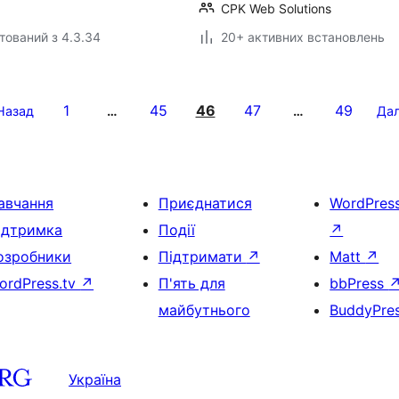
CPK Web Solutions
тований з 4.3.34
20+ активних встановлень
1
45
46
47
49
Назад
…
…
Дал
авчання
Приєднатися
WordPres
ідтримка
Події
↗
озробники
Підтримати
↗
Matt
↗
ordPress.tv
↗
П'ять для
bbPress
майбутнього
BuddyPre
Україна