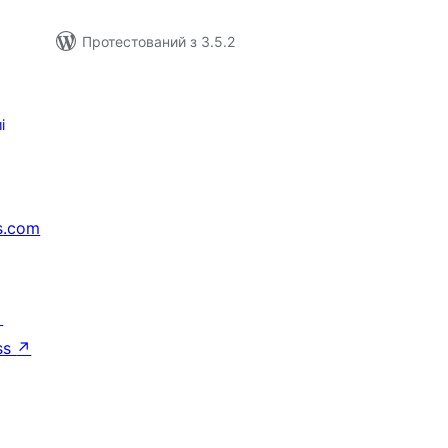
Протестований з 3.5.2
і
s.com
↗
ss
↗