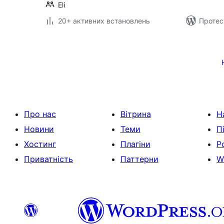
Eli
20+ активних встановлень
Протес
Пагінація
записів
Про нас
Вітрина
Н
Новини
Теми
П
Хостинг
Плагіни
Р
Приватність
Паттерни
W