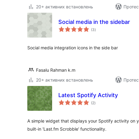
20+ активних встановлень
Протес
Social media in the sidebar
загальний
(3
)
рейтинг
Social media integration icons in the side bar
Fasalu Rahman k.m
20+ активних встановлень
Протес
Latest Spotify Activity
загальний
(2
)
рейтинг
A simple widget that displays your Spotify activity on 
built-in 'Last.fm Scrobble' functionality.