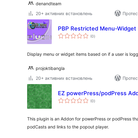
denandteam
20+ активних встановлень
Протес
PBP Restricted Menu-Widget 
загальний
(0
)
рейтинг
Display menu or widget items based on if a user is logg
projoktibangla
20+ активних встановлень
Протес
EZ powerPress/podPress Ad
загальний
(0
)
рейтинг
This plugin is an Addon for powerPress or podPress tha
podCasts and links to the popout player.