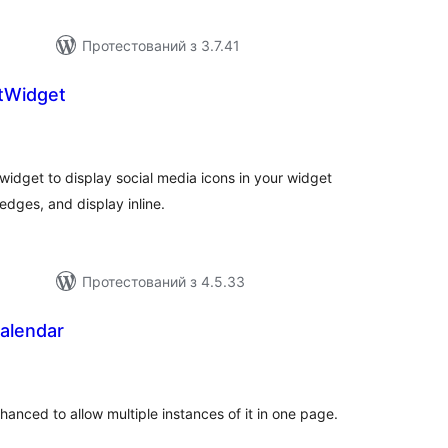
Протестований з 3.7.41
tWidget
агальний
ейтинг
 widget to display social media icons in your widget
edges, and display inline.
Протестований з 4.5.33
Calendar
гальний
йтинг
nced to allow multiple instances of it in one page.