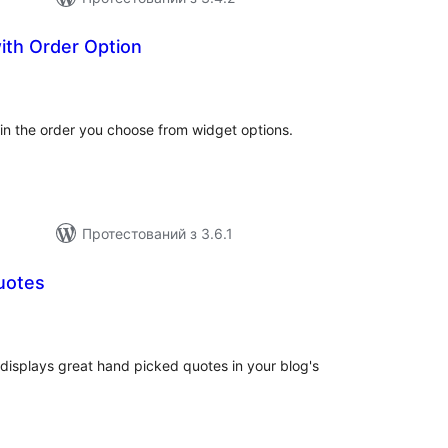
ith Order Option
гальний
йтинг
s in the order you choose from widget options.
Протестований з 3.6.1
uotes
агальний
ейтинг
 displays great hand picked quotes in your blog's