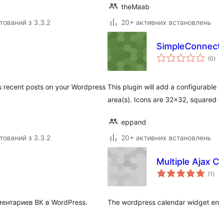
theMaab
тований з 3.3.2
20+ активних встановлень
SimpleConnec
з
(0
)
р
s recent posts on your Wordpress
This plugin will add a configurable
area(s). Icons are 32×32, squared 
eppand
тований з 3.3.2
20+ активних встановлень
Multiple Ajax 
за
(1
)
ре
ентариев ВК в WordPress.
The wordpress calendar widget enha