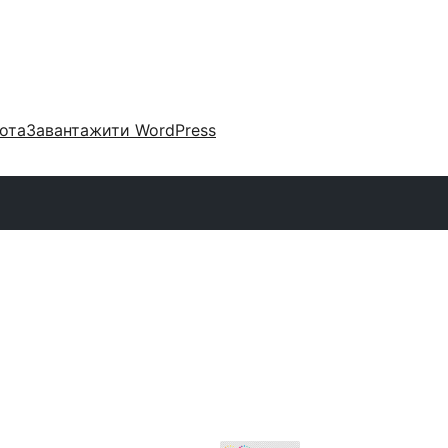
ота
Завантажити WordPress