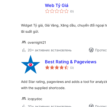
Web Tỷ Giá
загальний
(0
)
рейтинг
Widget Tỷ giá, Giá Vàng, Xăng dầu, chuyển đổi ngoại tệ, 
lãi suất gửi.
overnight21
20+ активних встановлень
Протес
Best Rating & Pageviews
загальний
(3
)
рейтинг
Add Star rating, pageviews and adds a tool for analyzi
with the supplied shortcode.
icopydoc
20+ активних встановлень
Протес