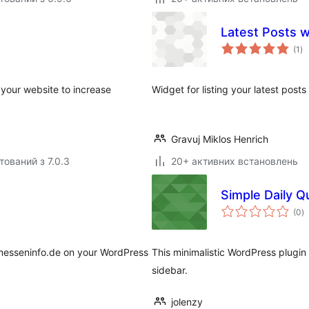
Latest Posts w
за
(1
)
ре
 your website to increase
Widget for listing your latest post
Gravuj Miklos Henrich
тований з 7.0.3
20+ активних встановлень
Simple Daily Q
з
(0
)
р
 messeninfo.de on your WordPress
This minimalistic WordPress plugin
sidebar.
jolenzy