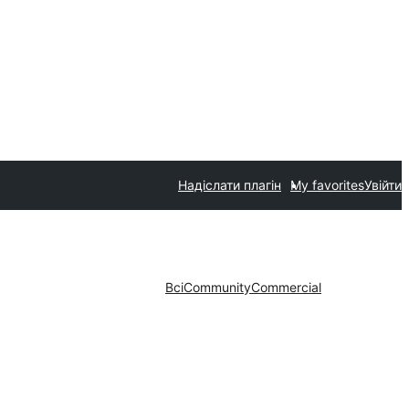
Надіслати плагін
My favorites
Увійти
Всі
Community
Commercial