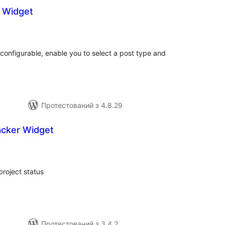
 Widget
агальний
ейтинг
configurable, enable you to select a post type and
Протестований з 4.8.29
acker Widget
агальний
ейтинг
project status
Протестований з 3.4.2