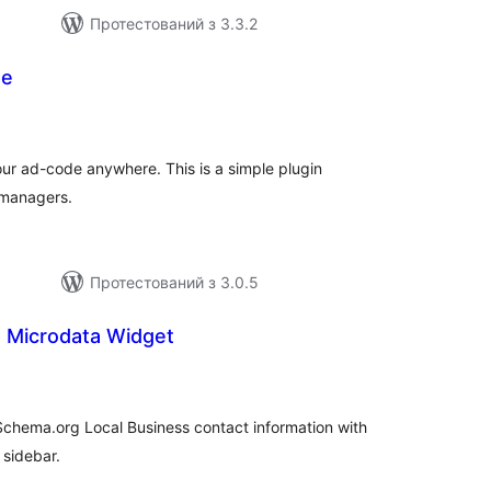
Протестований з 3.3.2
se
агальний
ейтинг
your ad-code anywhere. This is a simple plugin
 managers.
Протестований з 3.0.5
s Microdata Widget
гальний
йтинг
Schema.org Local Business contact information with
 sidebar.