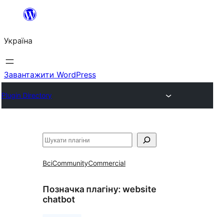
Перейти
до
Україна
вмісту
Завантажити WordPress
Plugin Directory
Пошук
Всі
Community
Commercial
Позначка плагіну:
website
chatbot