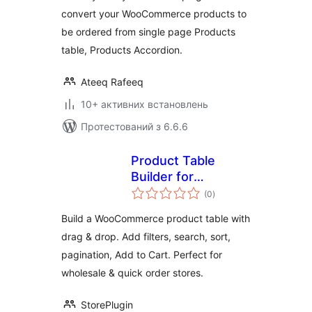
convert your WooCommerce products to
be ordered from single page Products
table, Products Accordion.
Ateeq Rafeeq
10+ активних встановлень
Протестований з 6.6.6
Product Table
Builder for
загальний
WooCommerce –
(0
)
рейтинг
Drag & Drop
Build a WooCommerce product table with
Product Table,
drag & drop. Add filters, search, sort,
Wholesale Order
pagination, Add to Cart. Perfect for
Form, Quick Order
Table
wholesale & quick order stores.
StorePlugin