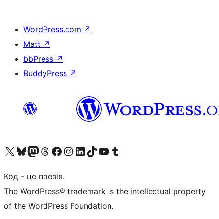
WordPress.com
↗
Matt
↗
bbPress
↗
BuddyPress
↗
Visit our X (formerly Twitter) account
Visit our Bluesky account
Завітайте до нашої стрічки в Mastodon
Visit our Threads account
Завітайте на нашу сторінку в Facebook
Visit our Instagram account
Visit our LinkedIn account
Visit our TikTok account
Visit our YouTube channel
Visit our Tumblr account
Код – це поезія.
The WordPress® trademark is the intellectual property
of the WordPress Foundation.