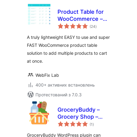
Product Table for
WooCommerce –
загальний
Add Multiple
(24
)
рейтинг
Products to Cart
A truly lightweight EASY to use and super
FAST WooCommerce product table
solution to add multiple products to cart
at once.
WebFix Lab
400+ активних встановлень
Протестований з 7.0.3
GroceryBuddy –
Grocery Shop –
загальний
Products Table –
(1
)
рейтинг
For WooCommerce
GroceryBuddy WordPress plugin can