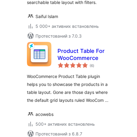
searchable table layout with filters.
Saiful Islam
5 000+ активних встановлень
Протестований з 7.0.3
Product Table For
WooCommerce
загальний
(6
)
рейтинг
WooCommerce Product Table plugin
helps you to showcase the products in a
table layout. Gone are those days where
the default grid layouts ruled WooCom …
acowebs
500+ активних встановлень
Протестований з 6.8.7