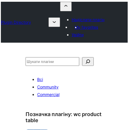
Надіслати плагін
Plugin Directory
My favorites
Увійти
Пошук
Всі
Community
Commercial
Позначка плагіну:
wc product
table