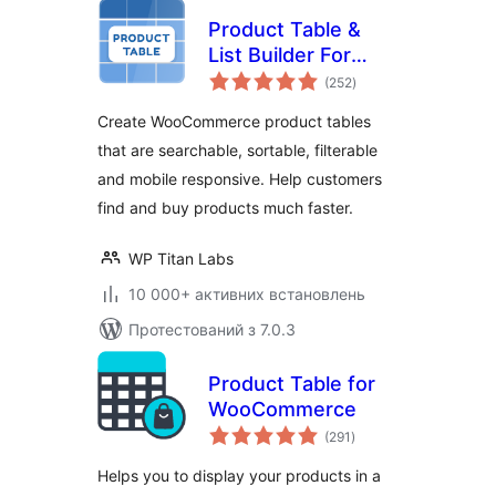
Product Table &
List Builder For
загальний
WooCommerce
(252
)
рейтинг
Create WooCommerce product tables
that are searchable, sortable, filterable
and mobile responsive. Help customers
find and buy products much faster.
WP Titan Labs
10 000+ активних встановлень
Протестований з 7.0.3
Product Table for
WooCommerce
загальний
(291
)
рейтинг
Helps you to display your products in a