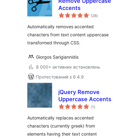
Remove Uppercase
Accents
загальний
(28
)
рейтинг
Automatically removes accented
characters from text content uppercase
transformed through CSS.
Giorgos Sarigiannidis
8 000+ активних встановлень
Протестований з 6.4.9
jQuery Remove
Uppercase Accents
загальний
(1
)
рейтинг
Automatically replaces accented
characters (currently greek) from
elements having their text content