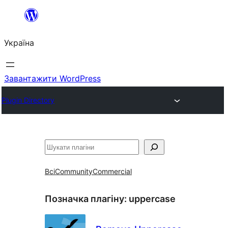
Перейти
до
Україна
вмісту
Завантажити WordPress
Plugin Directory
Пошук
Всі
Community
Commercial
Позначка плагіну:
uppercase