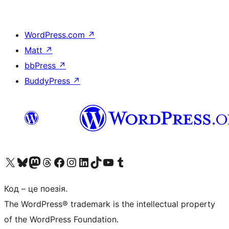
WordPress.com
↗
Matt
↗
bbPress
↗
BuddyPress
↗
Visit our X (formerly Twitter) account
Visit our Bluesky account
Завітайте до нашої стрічки в Mastodon
Visit our Threads account
Завітайте на нашу сторінку в Facebook
Visit our Instagram account
Visit our LinkedIn account
Visit our TikTok account
Visit our YouTube channel
Visit our Tumblr account
Код – це поезія.
The WordPress® trademark is the intellectual property
of the WordPress Foundation.