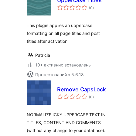
Uppercase Titles
загальний
(0
)
рейтинг
This plugin applies an uppercase
formatting on all page titles and post
titles after activation.
Patricia
10+ активних встановлень
Протестований з 5.6.18
Remove CapsLock
загальний
(0
)
рейтинг
NORMALIZE ICKY UPPERCASE TEXT IN
TITLES, CONTENT AND COMMENTS
(without any change to your database).