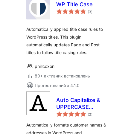
WP Title Case
загальний
(3
)
рейтинг
Automatically applied title case rules to
WordPress titles. This plugin
automatically updates Page and Post
titles to follow title casing rules.
phillcoxon
80+ активних встановлень
Протестований з 4.1.0
Auto Capitalize &
UPPERCASE
загальний
Names and
(3
)
рейтинг
Addresses
Automatically formats customer names &
addresses in WordPress and