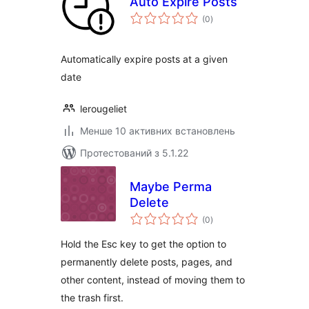
Auto Expire Posts
загальний
(0
)
рейтинг
Automatically expire posts at a given
date
lerougeliet
Менше 10 активних встановлень
Протестований з 5.1.22
Maybe Perma
Delete
загальний
(0
)
рейтинг
Hold the Esc key to get the option to
permanently delete posts, pages, and
other content, instead of moving them to
the trash first.