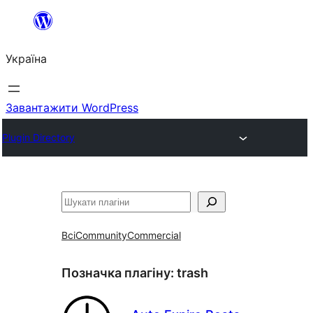
Перейти
до
Україна
вмісту
Завантажити WordPress
Plugin Directory
Пошук
Всі
Community
Commercial
Позначка плагіну:
trash