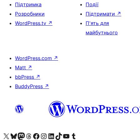
Підтримка
Події
Розробники
Підтримати
↗
WordPress.tv
↗
П'ять для
майбутнього
WordPress.com
↗
Matt
↗
bbPress
↗
BuddyPress
↗
Visit our X (formerly Twitter) account
Visit our Bluesky account
Завітайте до нашої стрічки в Mastodon
Visit our Threads account
Завітайте на нашу сторінку в Facebook
Visit our Instagram account
Visit our LinkedIn account
Visit our TikTok account
Visit our YouTube channel
Visit our Tumblr account