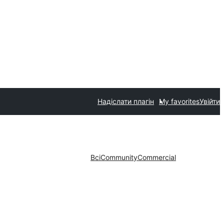
Надіслати плагін
My favorites
Увійти
Всі
Community
Commercial