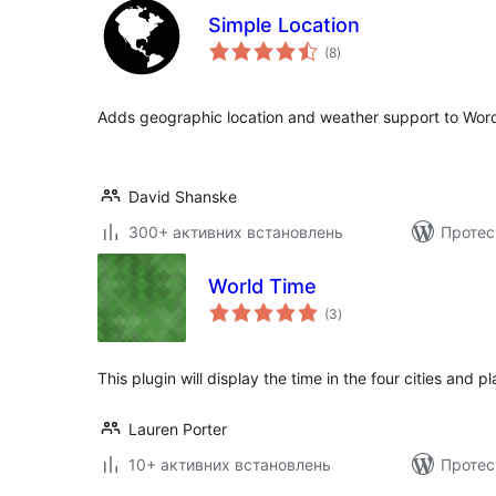
Simple Location
загальний
(8
)
рейтинг
Adds geographic location and weather support to Wor
David Shanske
300+ активних встановлень
Протес
World Time
загальний
(3
)
рейтинг
This plugin will display the time in the four cities and p
Lauren Porter
10+ активних встановлень
Протес