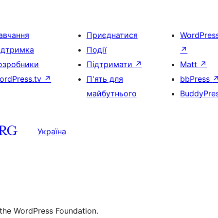
авчання
Приєднатися
WordPres
ідтримка
Події
↗
озробники
Підтримати
↗
Matt
↗
ordPress.tv
↗
П'ять для
bbPress
майбутнього
BuddyPre
Україна
 the WordPress Foundation.