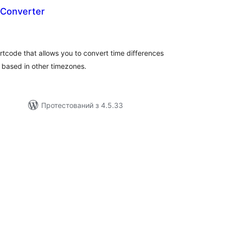
 Converter
агальний
ейтинг
tcode that allows you to convert time differences
 based in other timezones.
Протестований з 4.5.33