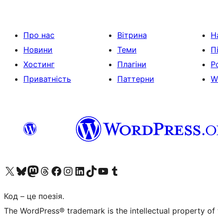
Про нас
Вітрина
Н
Новини
Теми
П
Хостинг
Плагіни
Р
Приватність
Паттерни
W
Visit our X (formerly Twitter) account
Visit our Bluesky account
Завітайте до нашої стрічки в Mastodon
Visit our Threads account
Завітайте на нашу сторінку в Facebook
Visit our Instagram account
Visit our LinkedIn account
Visit our TikTok account
Visit our YouTube channel
Visit our Tumblr account
Код – це поезія.
The WordPress® trademark is the intellectual property of