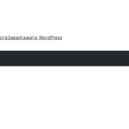
ота
Завантажити WordPress