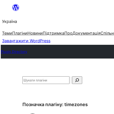
Перейти
до
Україна
вмісту
Теми
Плагіни
Новини
Підтримка
Про
Документація
Спільн
Завантажити WordPress
Plugin Directory
Пошук
Позначка плагіну:
timezones