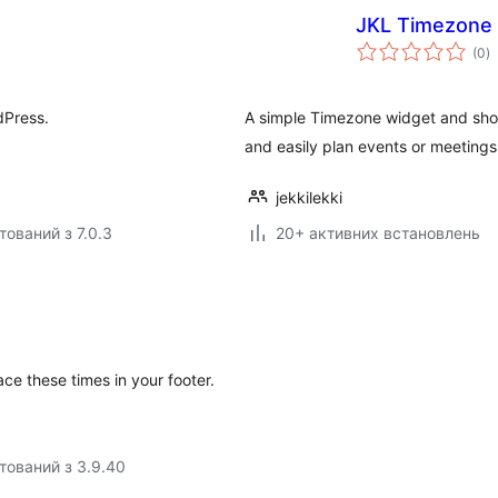
JKL Timezone
з
(0
)
р
dPress.
A simple Timezone widget and shor
and easily plan events or meetings
jekkilekki
тований з 7.0.3
20+ активних встановлень
lace these times in your footer.
тований з 3.9.40