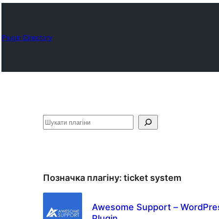
Plugin Directory
Пошук
Позначка плагіну:
ticket system
Awesome Support – WordPres
Plugin