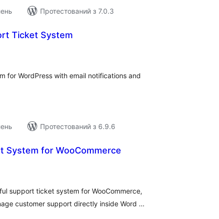
лень
Протестований з 7.0.3
ort Ticket System
агальний
ейтинг
em for WordPress with email notifications and
лень
Протестований з 6.9.6
ket System for WooCommerce
гальний
йтинг
rful support ticket system for WooCommerce,
age customer support directly inside Word …