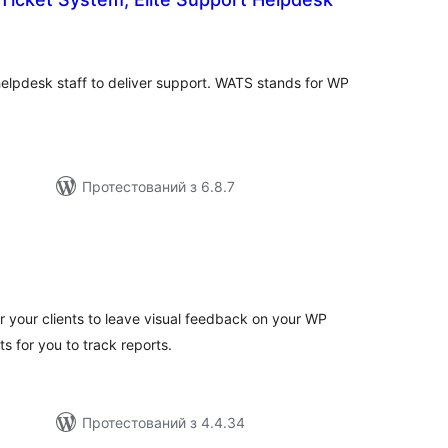
загальний
рейтинг
helpdesk staff to deliver support. WATS stands for WP
Протестований з 6.8.7
агальний
ейтинг
r your clients to leave visual feedback on your WP
ts for you to track reports.
Протестований з 4.4.34