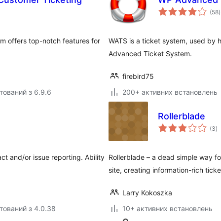
(58
)
 offers top-notch features for
WATS is a ticket system, used by 
Advanced Ticket System.
firebird75
тований з 6.9.6
200+ активних встановлень
Rollerblade
з
(3
)
р
t and/or issue reporting. Ability
Rollerblade – a dead simple way fo
site, creating information-rich ticke
Larry Kokoszka
тований з 4.0.38
10+ активних встановлень