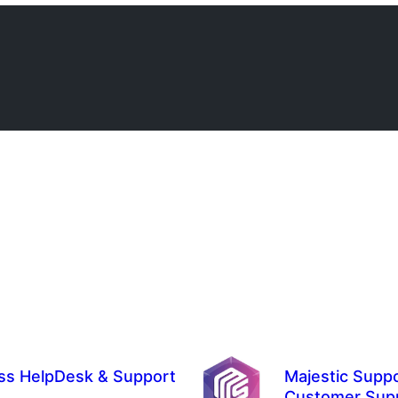
s HelpDesk & Support
Majestic Supp
Customer Supp