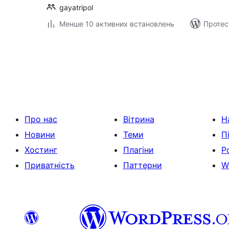
gayatripol
Менше 10 активних встановлень
Протес
Пагінація
записів
Про нас
Вітрина
Н
Новини
Теми
П
Хостинг
Плагіни
Р
Приватність
Паттерни
W