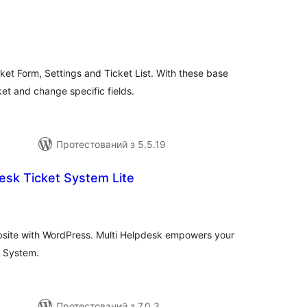
гальний
йтинг
ket Form, Settings and Ticket List. With these base
et and change specific fields.
Протестований з 5.5.19
esk Ticket System Lite
агальний
ейтинг
bsite with WordPress. Multi Helpdesk empowers your
t System.
Протестований з 7.0.3