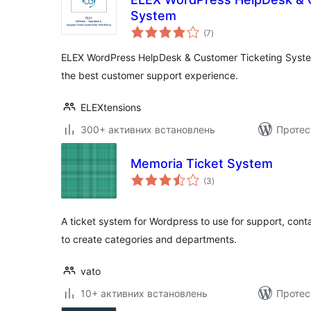
System
загальний
(7
)
рейтинг
ELEX WordPress HelpDesk & Customer Ticketing System
the best customer support experience.
ELEXtensions
300+ активних встановлень
Протес
Memoria Ticket System
загальний
(3
)
рейтинг
A ticket system for Wordpress to use for support, contac
to create categories and departments.
vato
10+ активних встановлень
Протес