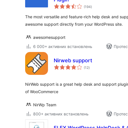
загальний
(194
)
рейтинг
The most versatile and feature-rich help desk and supp
awesome support directly from your WordPress site.
awesomesupport
6 000+ активних встановлень
Протес
Nirweb support
загальний
(12
)
рейтинг
NirWeb support is a great help desk and support plugin
of WooCommerce
NirWp Team
800+ активних встановлень
Протес
ELEX WordPress HelpDesk & 