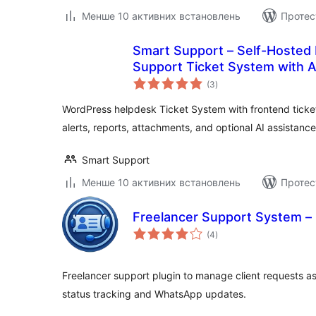
Менше 10 активних встановлень
Протес
Smart Support – Self-Hosted
Support Ticket System with 
загальний
(3
)
рейтинг
WordPress helpdesk Ticket System with frontend ticket
alerts, reports, attachments, and optional AI assistance
Smart Support
Менше 10 активних встановлень
Протес
Freelancer Support System – 
загальний
(4
)
рейтинг
Freelancer support plugin to manage client requests as
status tracking and WhatsApp updates.