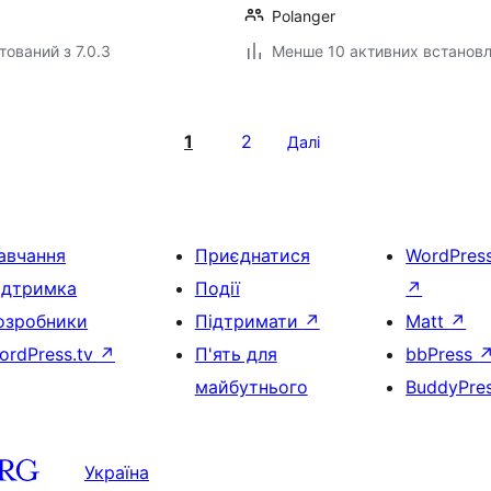
Polanger
тований з 7.0.3
Менше 10 активних встанов
1
2
Далі
авчання
Приєднатися
WordPres
ідтримка
Події
↗
озробники
Підтримати
↗
Matt
↗
ordPress.tv
↗
П'ять для
bbPress
майбутнього
BuddyPre
Україна