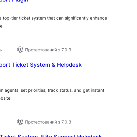
агальний
ейтинг
 top-tier ticket system that can significantly enhance
e.
ь
Протестований з 7.0.3
ort Ticket System & Helpdesk
загальний
рейтинг
 agents, set priorities, track status, and get instant
ebsite.
Протестований з 7.0.3
icket System, Elite Support Helpdesk