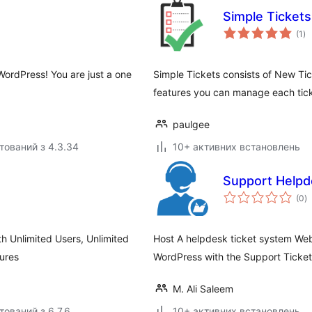
Simple Tickets
за
(1
)
ре
ordPress! You are just a one
Simple Tickets consists of New Tic
features you can manage each tick
paulgee
тований з 4.3.34
10+ активних встановлень
Support Helpd
з
(0
)
р
h Unlimited Users, Unlimited
Host A helpdesk ticket system We
ures
WordPress with the Support Ticke
M. Ali Saleem
тований з 6.7.6
10+ активних встановлень