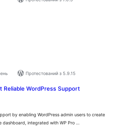
агальний
ейтинг
лень
Протестований з 5.9.15
 Reliable WordPress Support
агальний
ейтинг
port by enabling WordPress admin users to create
he dashboard, integrated with WP Pro …