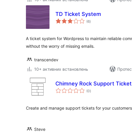
TD Ticket System
загальний
(6
)
рейтинг
A ticket system for Wordpress to maintain reliable co
without the worry of missing emails.
transcendev
10+ активних встановлень
Протес
Chimney Rock Support Ticket
загальний
(0
)
рейтинг
Create and manage support tickets for your customers 
Steve