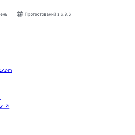
лень
Протестований з 6.9.6
s.com
↗
ss
↗