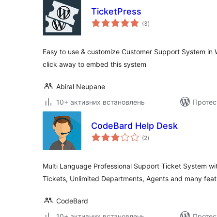
TicketPress
загальний
(3
)
рейтинг
Easy to use & customize Customer Support System in W
click away to embed this system
Abiral Neupane
10+ активних встановлень
Протес
CodeBard Help Desk
загальний
(2
)
рейтинг
Multi Language Professional Support Ticket System wit
Tickets, Unlimited Departments, Agents and many feat
CodeBard
10+ активних встановлень
Протес