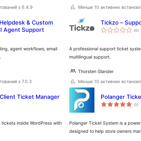
тований з 6.4.9
Менше 10 активних встанов
 Helpdesk & Custom
Tickzo – Supp
з
AI Agent Support
(0
)
р
ing, agent workflows, email
A professional support ticket syst
.
multilingual support.
Thorsten Glander
тований з 7.0.3
Менше 10 активних встанов
Client Ticket Manager
Polanger Tic
за
(1
)
ре
 tickets inside WordPress with
Polanger Ticket System is a powe
designed to help store owners man