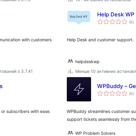
Help Desk WP
з
(0
)
р
mmunication with customers
Help Desk and customer support.
helpdeskwp
тований з 3.7.41
Менше 10 активних встанов
s
WPBuddy – Get
з
(0
)
р
or subscribers with ease.
WPBuddy streamlines customer sup
support tickets seamlessly from t
WP Problem Solvers