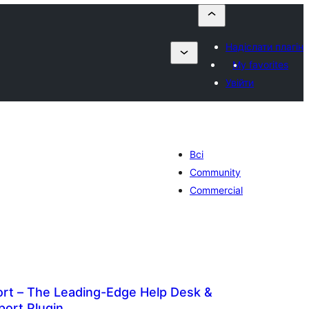
Надіслати плагін
My favorites
Увійти
Всі
Community
Commercial
ort – The Leading-Edge Help Desk &
ort Plugin