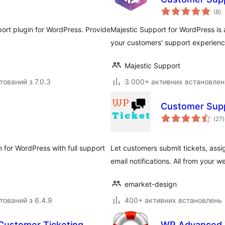
з
(8
)
р
ort plugin for WordPress. Provide
Majestic Support for WordPress is a
your customers' support experienc
Majestic Support
тований з 7.0.3
3 000+ активних встановлен
Customer Supp
(27
)
 for WordPress with full support
Let customers submit tickets, assign
email notifications. All from your w
emarket-design
тований з 6.4.9
400+ активних встановлень
Customer Ticketing
WP Advanced T