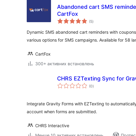
Abandoned cart SMS reminde
CartFox
загальний
(5
)
рейтинг
Dynamic SMS abandoned cart reminders with coupons
various options for SMS campaigns. Available for 58 
CartFox
300+ активних встановлень
CHRS EZTexting Sync for Gra
загальний
(0
)
рейтинг
Integrate Gravity Forms with EZTexting to automatical
account when forms are submitted.
CHRS Interactive
Менше 10 активних встановлень
Протес