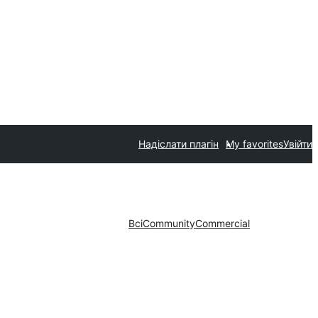
Надіслати плагін
My favorites
Увійти
Всі
Community
Commercial