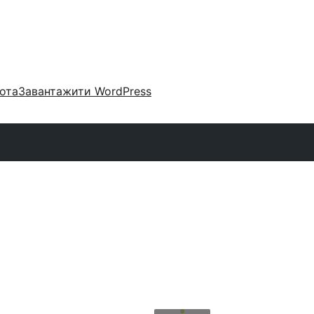
ота
Завантажити WordPress