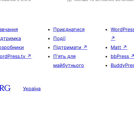
авчання
Приєднатися
WordPres
ідтримка
Події
↗
озробники
Підтримати
↗
Matt
↗
ordPress.tv
↗
П'ять для
bbPress
майбутнього
BuddyPre
Україна