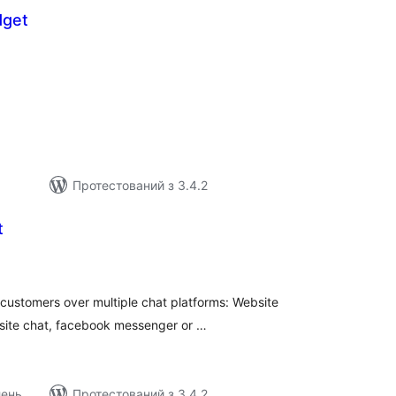
dget
агальний
ейтинг
Протестований з 3.4.2
t
агальний
ейтинг
customers over multiple chat platforms: Website
bsite chat, facebook messenger or …
лень
Протестований з 3.4.2