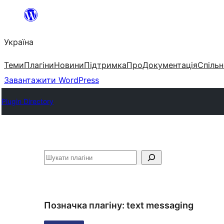
Перейти
до
Україна
вмісту
Теми
Плагіни
Новини
Підтримка
Про
Документація
Спільн
Завантажити WordPress
Plugin Directory
Пошук
Позначка плагіну:
text messaging