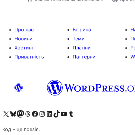
Про нас
Вітрина
Н
Новини
Теми
П
Хостинг
Плагіни
Р
Приватність
Паттерни
W
Visit our X (formerly Twitter) account
Visit our Bluesky account
Завітайте до нашої стрічки в Mastodon
Visit our Threads account
Завітайте на нашу сторінку в Facebook
Visit our Instagram account
Visit our LinkedIn account
Visit our TikTok account
Visit our YouTube channel
Visit our Tumblr account
Код – це поезія.