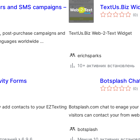
rs and SMS campaigns –
TextUs.Biz Wi
з
(0
)
р
, post-purchase campaigns and
TextUs.Biz Web-2-Text Widget
languages worldwide …
erichsparks
10+ активних встановлень
vity Forms
Botsplash Cha
з
(0
)
р
ly add contacts to your EZTexting
Botsplash.com chat to enage your 
visitors can contact your from we
botsplash
тований з 6.9.6
Менше 10 активних встанов