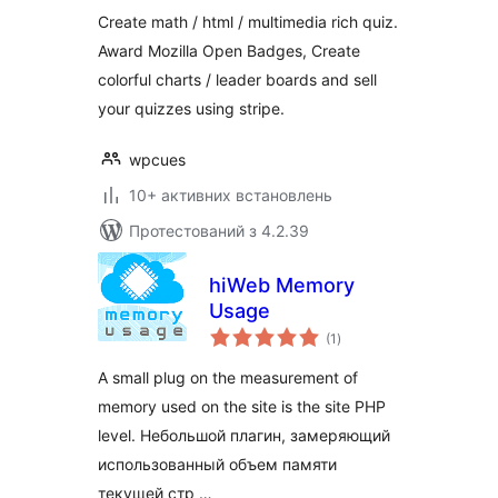
Create math / html / multimedia rich quiz.
Award Mozilla Open Badges, Create
colorful charts / leader boards and sell
your quizzes using stripe.
wpcues
10+ активних встановлень
Протестований з 4.2.39
hiWeb Memory
Usage
загальний
(1
)
рейтинг
A small plug on the measurement of
memory used on the site is the site PHP
level. Небольшой плагин, замеряющий
использованный объем памяти
текущей стр …