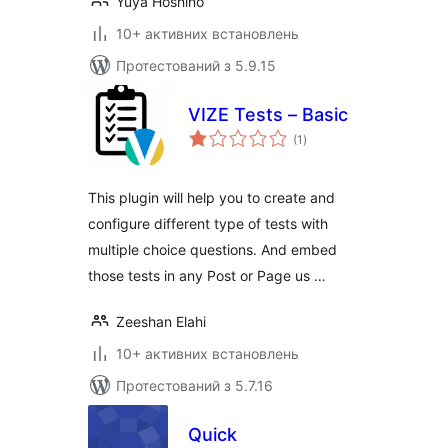
Yuya Hoshino
10+ активних встановлень
Протестований з 5.9.15
VIZE Tests – Basic
загальний
(1
)
рейтинг
This plugin will help you to create and
configure different type of tests with
multiple choice questions. And embed
those tests in any Post or Page us …
Zeeshan Elahi
10+ активних встановлень
Протестований з 5.7.16
Quick