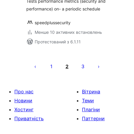
Tests performance metrics (security and
performance) on- a periodic schedule
speedplussecurity
Менше 10 активних встановлень
Протестований з 6.1.11
Пагінація
записів
1
2
3
Про нас
Вітрина
Новини
Теми
Хостинг
Плагіни
Приватність
Паттерни