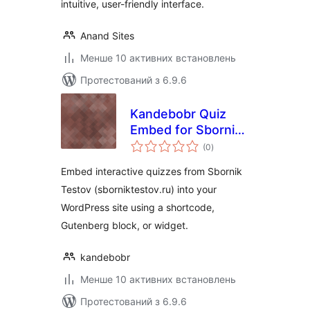
intuitive, user-friendly interface.
Anand Sites
Менше 10 активних встановлень
Протестований з 6.9.6
Kandebobr Quiz
Embed for Sbornik
загальний
Testov
(0
)
рейтинг
Embed interactive quizzes from Sbornik
Testov (sborniktestov.ru) into your
WordPress site using a shortcode,
Gutenberg block, or widget.
kandebobr
Менше 10 активних встановлень
Протестований з 6.9.6