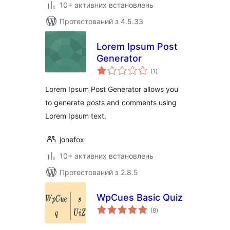
10+ активних встановлень
Протестований з 4.5.33
Lorem Ipsum Post
Generator
загальний
(1
)
рейтинг
Lorem Ipsum Post Generator allows you
to generate posts and comments using
Lorem Ipsum text.
jonefox
10+ активних встановлень
Протестований з 2.8.5
WpCues Basic Quiz
загальний
(8
)
рейтинг