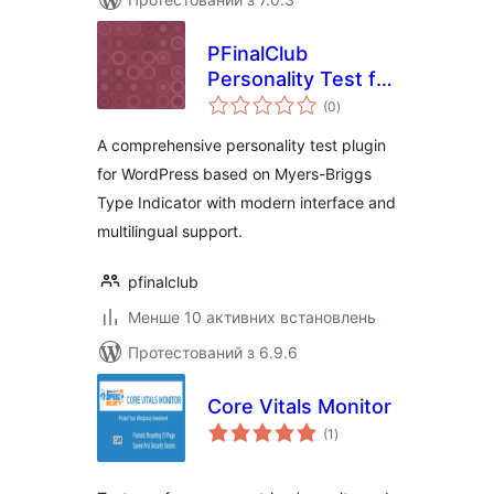
PFinalClub
Personality Test for
загальний
MBTI
(0
)
рейтинг
A comprehensive personality test plugin
for WordPress based on Myers-Briggs
Type Indicator with modern interface and
multilingual support.
pfinalclub
Менше 10 активних встановлень
Протестований з 6.9.6
Core Vitals Monitor
загальний
(1
)
рейтинг