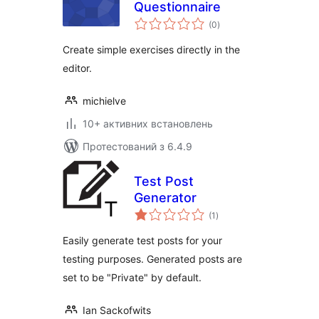
Questionnaire
загальний
(0
)
рейтинг
Create simple exercises directly in the
editor.
michielve
10+ активних встановлень
Протестований з 6.4.9
Test Post
Generator
загальний
(1
)
рейтинг
Easily generate test posts for your
testing purposes. Generated posts are
set to be "Private" by default.
Ian Sackofwits