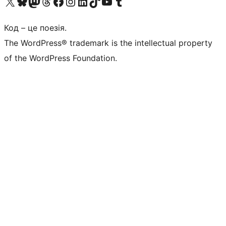
Visit our X (formerly Twitter) account
Visit our Bluesky account
Завітайте до нашої стрічки в Mastodon
Visit our Threads account
Завітайте на нашу сторінку в Facebook
Visit our Instagram account
Visit our LinkedIn account
Visit our TikTok account
Visit our YouTube channel
Visit our Tumblr account
Код – це поезія.
The WordPress® trademark is the intellectual property
of the WordPress Foundation.