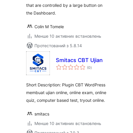
that are controlled by a large button on
the Dashboard.
Colin M Tomele
Менше 10 активних встановлень
Протестований з 5.8.14
Smitacs CBT Ujian
загальний
(0
)
рейтинг
Short Description: Plugin CBT WordPress
membuat ujian online, online exam, online
quiz, computer based test, tryout online.
smitacs
Менше 10 активних встановлень
Протестований з 7.0.3