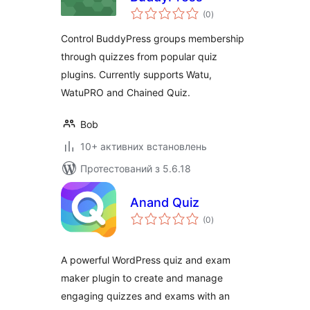
загальний
(0
)
рейтинг
Control BuddyPress groups membership
through quizzes from popular quiz
plugins. Currently supports Watu,
WatuPRO and Chained Quiz.
Bob
10+ активних встановлень
Протестований з 5.6.18
Anand Quiz
загальний
(0
)
рейтинг
A powerful WordPress quiz and exam
maker plugin to create and manage
engaging quizzes and exams with an