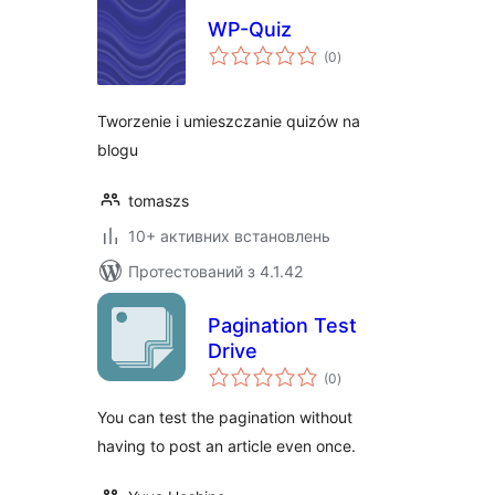
WP-Quiz
загальний
(0
)
рейтинг
Tworzenie i umieszczanie quizów na
blogu
tomaszs
10+ активних встановлень
Протестований з 4.1.42
Pagination Test
Drive
загальний
(0
)
рейтинг
You can test the pagination without
having to post an article even once.