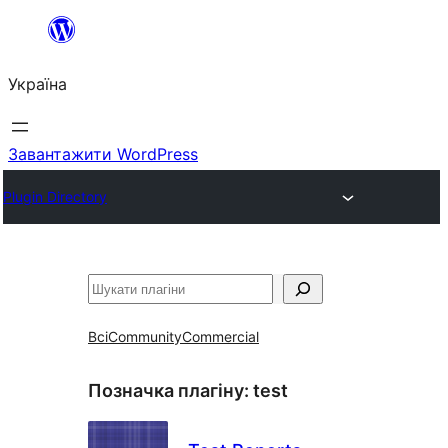
Перейти
до
Україна
вмісту
Завантажити WordPress
Plugin Directory
Пошук
Всі
Community
Commercial
Позначка плагіну:
test