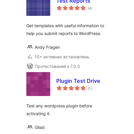
Test Reports
загальний
(4
)
рейтинг
Get templates with useful information to
help you submit reports to WordPress.
Andy Fragen
10+ активних встановлень
Протестований з 7.0.3
Plugin Test Drive
загальний
(1
)
рейтинг
Test any wordpress plugin before
activating it.
Gilad