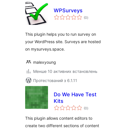
WPSurveys
загальний
(0
)
рейтинг
This plugin helps you to run survey on
your WordPress site. Surveys are hosted
on mysurveys.space.
malexyoung
Менше 10 активних встановлень
Протестований з 6.1.11
Do We Have Test
Kits
загальний
(0
)
рейтинг
This plugin allows content editors to
create two different sections of content