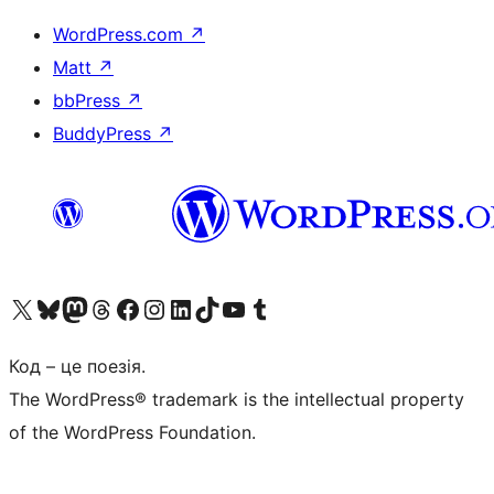
WordPress.com
↗
Matt
↗
bbPress
↗
BuddyPress
↗
Visit our X (formerly Twitter) account
Visit our Bluesky account
Завітайте до нашої стрічки в Mastodon
Visit our Threads account
Завітайте на нашу сторінку в Facebook
Visit our Instagram account
Visit our LinkedIn account
Visit our TikTok account
Visit our YouTube channel
Visit our Tumblr account
Код – це поезія.
The WordPress® trademark is the intellectual property
of the WordPress Foundation.