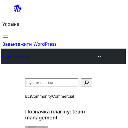
Перейти
до
Україна
вмісту
Завантажити WordPress
Plugin Directory
Пошук
Всі
Community
Commercial
Позначка плагіну:
team
management