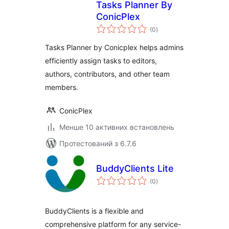
Tasks Planner By
ConicPlex
загальний
(0
)
рейтинг
Tasks Planner by Conicplex helps admins
efficiently assign tasks to editors,
authors, contributors, and other team
members.
ConicPlex
Менше 10 активних встановлень
Протестований з 6.7.6
BuddyClients Lite
загальний
(0
)
рейтинг
BuddyClients is a flexible and
comprehensive platform for any service-