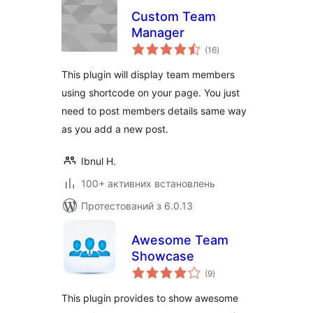
Custom Team
Manager
загальний
(16
)
рейтинг
This plugin will display team members
using shortcode on your page. You just
need to post members details same way
as you add a new post.
Ibnul H.
100+ активних встановлень
Протестований з 6.0.13
Awesome Team
Showcase
загальний
(9
)
рейтинг
This plugin provides to show awesome