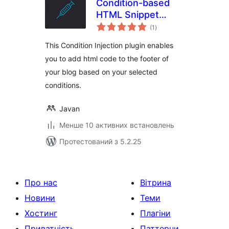
Condition-based
HTML Snippet
загальний
Injection
(1
)
рейтинг
This Condition Injection plugin enables
you to add html code to the footer of
your blog based on your selected
conditions.
Javan
Менше 10 активних встановлень
Протестований з 5.2.25
Про нас
Вітрина
Новини
Теми
Хостинг
Плагіни
Приватність
Паттерни