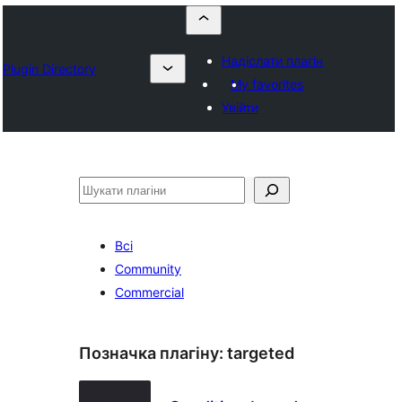
Надіслати плагін
Plugin Directory
My favorites
Увійти
Пошук
Всі
Community
Commercial
Позначка плагіну:
targeted