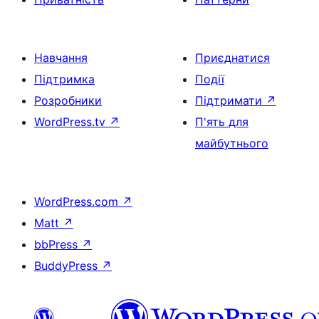
Навчання
Приєднатися
Підтримка
Події
Розробники
Підтримати
↗
WordPress.tv
↗
П'ять для
майбутнього
WordPress.com
↗
Matt
↗
bbPress
↗
BuddyPress
↗