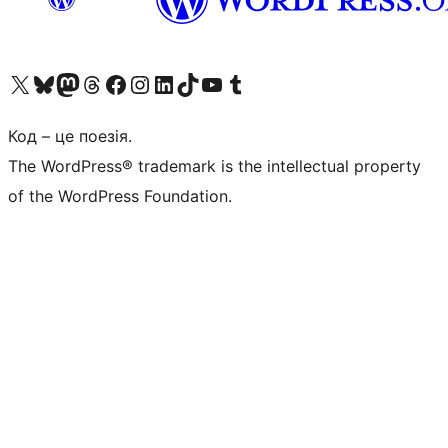
Visit our X (formerly Twitter) account
Visit our Bluesky account
Завітайте до нашої стрічки в Mastodon
Visit our Threads account
Завітайте на нашу сторінку в Facebook
Visit our Instagram account
Visit our LinkedIn account
Visit our TikTok account
Visit our YouTube channel
Visit our Tumblr account
Код – це поезія.
The WordPress® trademark is the intellectual property
of the WordPress Foundation.