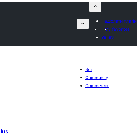
Надіслати плагін
My favorites
Увійти
Всі
Community
Commercial
lus
агальний