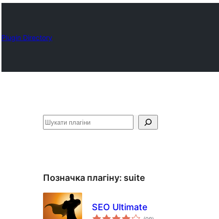
Plugin Directory
Пошук
Позначка плагіну:
suite
SEO Ultimate
загальний