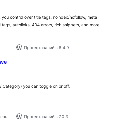
ейтинг
you control over title tags, noindex/nofollow, meta
tags, autolinks, 404 errors, rich snippets, and more.
Протестований з 6.4.9
ave
агальний
ейтинг
/ Category) you can toggle on or off.
лень
Протестований з 7.0.3