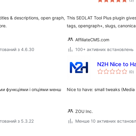
(3
)
р
titles & descriptions, open graph,
This SEOLAT Tool Plus plugin gives 
ore.
tags, opengraph+, slugs, canonical 
AffiliateCMS.com
тований з 4.6.30
100+ активних встановлень
N2H Nice to H
з
(0
)
р
ми функціями і опціями менш
Nice to have: small tweaks (Media 
ZOU Inc.
тований з 5.3.22
Менше 10 активних встанов