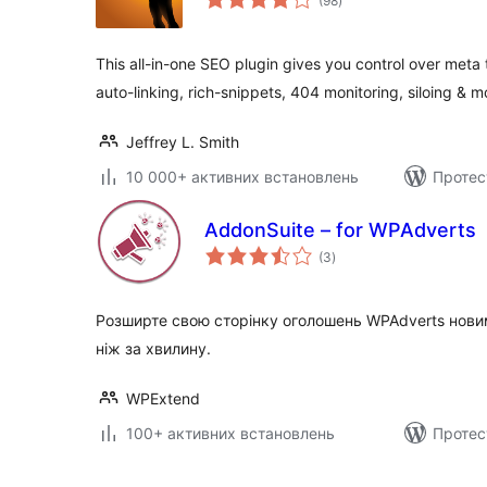
(98
)
рейтинг
This all-in-one SEO plugin gives you control over meta 
auto-linking, rich-snippets, 404 monitoring, siloing & m
Jeffrey L. Smith
10 000+ активних встановлень
Протес
AddonSuite – for WPAdverts
загальний
(3
)
рейтинг
Розширте свою сторінку оголошень WPAdverts нови
ніж за хвилину.
WPExtend
100+ активних встановлень
Протес