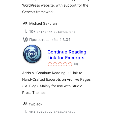
WordPress website, with support for the
Genesis framework.
Michael Gakuran
10+ активних встановлень
Протестований з 4.3.34
Continue Reading
Link for Excerpts
загальний
(0
)
рейтинг
Adds a "Continue Reading →" link to
Hand-Crafted Excerpts on Archive Pages
(i.e. Blog). Mainly for use with Studio
Press Themes.
fwblack
10+ активних встановлень