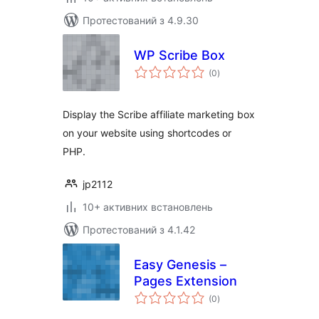
Протестований з 4.9.30
WP Scribe Box
загальний
(0
)
рейтинг
Display the Scribe affiliate marketing box
on your website using shortcodes or
PHP.
jp2112
10+ активних встановлень
Протестований з 4.1.42
Easy Genesis –
Pages Extension
загальний
(0
)
рейтинг