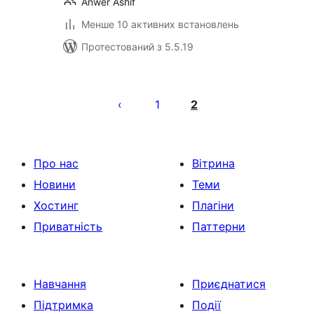
Anwer Ashif
Менше 10 активних встановлень
Протестований з 5.5.19
Пагінація
записів
1
2
Про нас
Вітрина
Новини
Теми
Хостинг
Плагіни
Приватність
Паттерни
Навчання
Приєднатися
Підтримка
Події