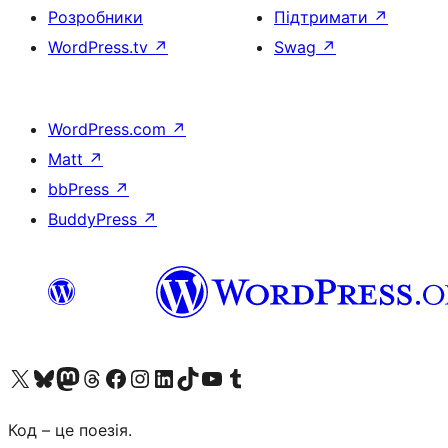
Розробники
Підтримати
↗
WordPress.tv
↗
Swag
↗
WordPress.com
↗
Matt
↗
bbPress
↗
BuddyPress
↗
Visit our X (formerly Twitter) account
Visit our Bluesky account
Завітайте до нашої стрічки в Mastodon
Visit our Threads account
Завітайте на нашу сторінку в Facebook
Visit our Instagram account
Visit our LinkedIn account
Visit our TikTok account
Visit our YouTube channel
Visit our Tumblr account
Код – це поезія.