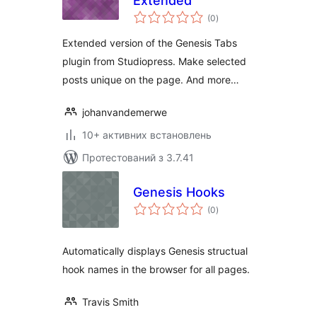
Extended
загальний
(0
)
рейтинг
Extended version of the Genesis Tabs
plugin from Studiopress. Make selected
posts unique on the page. And more…
johanvandemerwe
10+ активних встановлень
Протестований з 3.7.41
Genesis Hooks
загальний
(0
)
рейтинг
Automatically displays Genesis structual
hook names in the browser for all pages.
Travis Smith