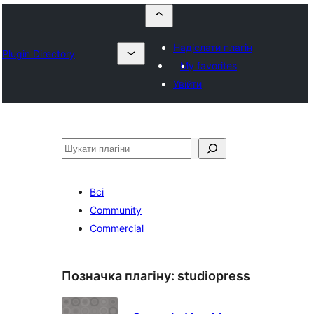
Надіслати плагін
Plugin Directory
My favorites
Увійти
Пошук
Всі
Community
Commercial
Позначка плагіну:
studiopress