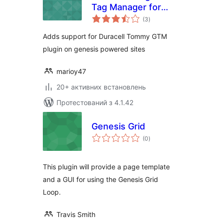
Tag Manager for
загальний
WordPress
(3
)
рейтинг
Adds support for Duracell Tommy GTM
plugin on genesis powered sites
marioy47
20+ активних встановлень
Протестований з 4.1.42
Genesis Grid
загальний
(0
)
рейтинг
This plugin will provide a page template
and a GUI for using the Genesis Grid
Loop.
Travis Smith