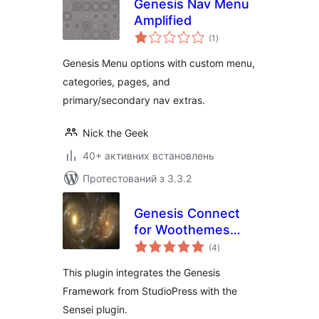
Genesis Nav Menu
Amplified
загальний
(1
)
рейтинг
Genesis Menu options with custom menu,
categories, pages, and
primary/secondary nav extras.
Nick the Geek
40+ активних встановлень
Протестований з 3.3.2
Genesis Connect
for Woothemes
загальний
Sensei
(4
)
рейтинг
This plugin integrates the Genesis
Framework from StudioPress with the
Sensei plugin.