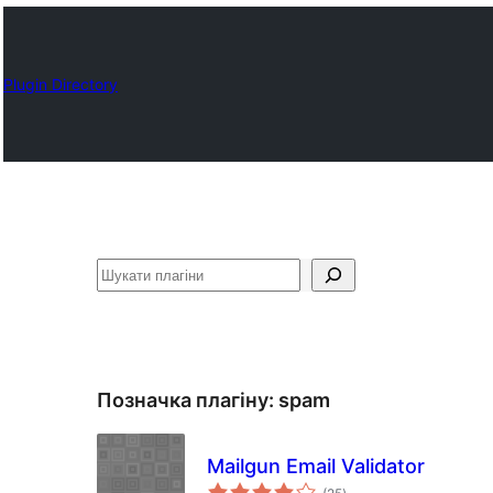
Plugin Directory
Пошук
Позначка плагіну:
spam
Mailgun Email Validator
загальний