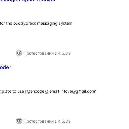
агальний
ейтинг
ng for the buddypress messaging system
Протестований з 4.5.33
oder
гальний
йтинг
emplate to use [@encode@ email="ilove@gmail.com"
Протестований з 4.5.33