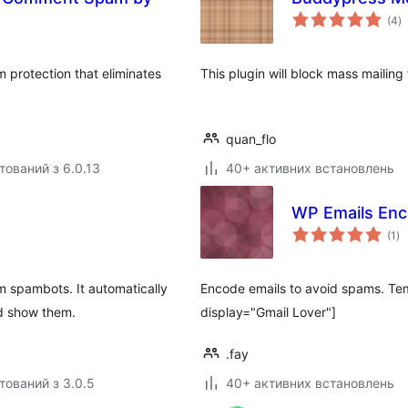
з
(4
)
р
 protection that eliminates
This plugin will block mass maili
quan_flo
тований з 6.0.13
40+ активних встановлень
WP Emails Enc
за
(1
)
ре
m spambots. It automatically
Encode emails to avoid spams. T
d show them.
display="Gmail Lover"]
.fay
тований з 3.0.5
40+ активних встановлень