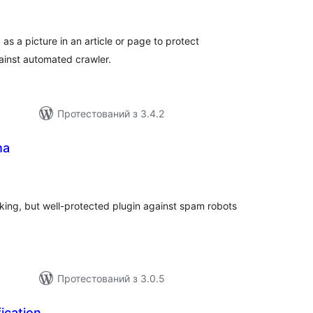
йтинг
as a picture in an article or page to protect
ainst automated crawler.
Протестований з 3.4.2
ha
агальний
ейтинг
king, but well-protected plugin against spam robots
Протестований з 3.0.5
fication