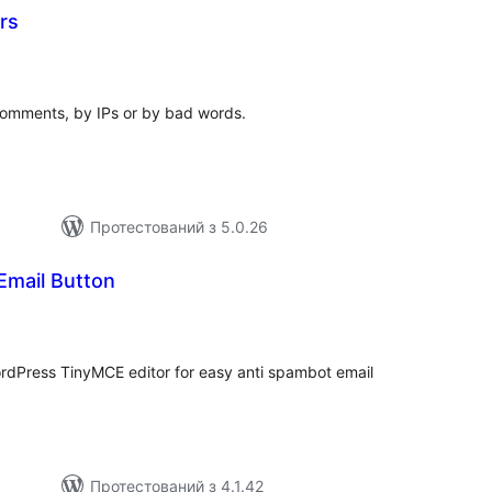
rs
агальний
ейтинг
omments, by IPs or by bad words.
Протестований з 5.0.26
Email Button
агальний
ейтинг
rdPress TinyMCE editor for easy anti spambot email
Протестований з 4.1.42