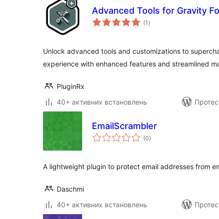
Advanced Tools for Gravity F
загальний
(1
)
рейтинг
Unlock advanced tools and customizations to supercha
experience with enhanced features and streamlined 
PluginRx
40+ активних встановлень
Протес
EmailScrambler
загальний
(0
)
рейтинг
A lightweight plugin to protect email addresses from e
Daschmi
40+ активних встановлень
Протес