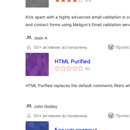
(25
)
рейтинг
Kick spam with a highly advanced email validation in c
and contact forms using Mailgun's Email validation serv
Jesin A
50+ активних встановлень
Протес
HTML Purified
загальний
(0
)
рейтинг
HTML Purified replaces the default comments filters wi
John Godley
50+ активних встановлень
Протес
Без шльокавица