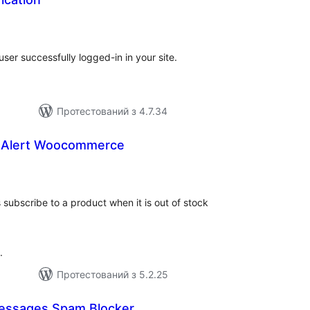
агальний
ейтинг
user successfully logged-in in your site.
Протестований з 4.7.34
k Alert Woocommerce
агальний
ейтинг
 subscribe to a product when it is out of stock
.
Протестований з 5.2.25
essages Spam Blocker