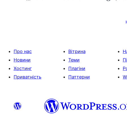
Пагінація
записів
Про нас
Вітрина
Н
Новини
Теми
П
Хостинг
Плагіни
Р
Приватність
Паттерни
W