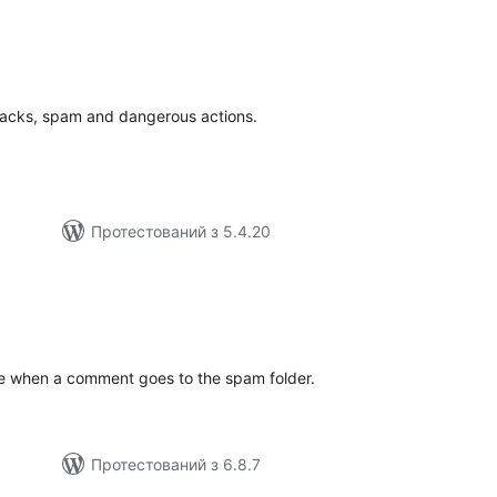
агальний
ейтинг
tacks, spam and dangerous actions.
Протестований з 5.4.20
гальний
йтинг
e when a comment goes to the spam folder.
Протестований з 6.8.7