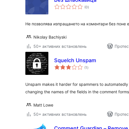
загальний
(0
)
рейтинг
Не позволява изпращането на коментари без поне 
Nikolay Bachiyski
50+ активних встановлень
Протес
Squelch Unspam
загальний
(1
)
рейтинг
Unspam makes it harder for spammers to automatedly
changing the names of the fields in the comment forms
Matt Lowe
50+ активних встановлень
Протес
Comment Guardian – Remov