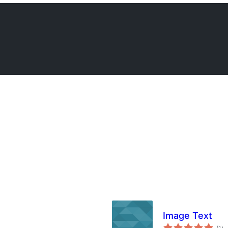
Image Text
за