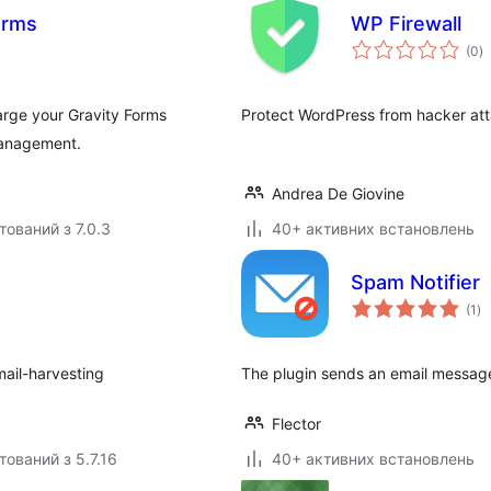
orms
WP Firewall
з
(0
)
р
rge your Gravity Forms
Protect WordPress from hacker at
management.
Andrea De Giovine
тований з 7.0.3
40+ активних встановлень
Spam Notifier
за
(1
)
ре
mail-harvesting
The plugin sends an email messag
Flector
тований з 5.7.16
40+ активних встановлень