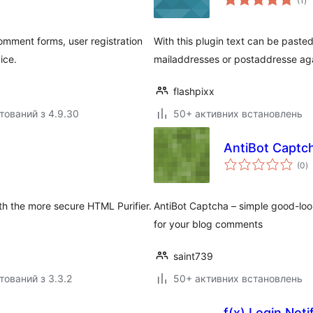
(1
)
ре
omment forms, user registration
With this plugin text can be pasted 
ice.
mailaddresses or postaddresse ag
flashpixx
тований з 4.9.30
50+ активних встановлень
AntiBot Captc
з
(0
)
р
th the more secure HTML Purifier.
AntiBot Captcha – simple good-loo
for your blog comments
saint739
тований з 3.3.2
50+ активних встановлень
f(x) Login Noti