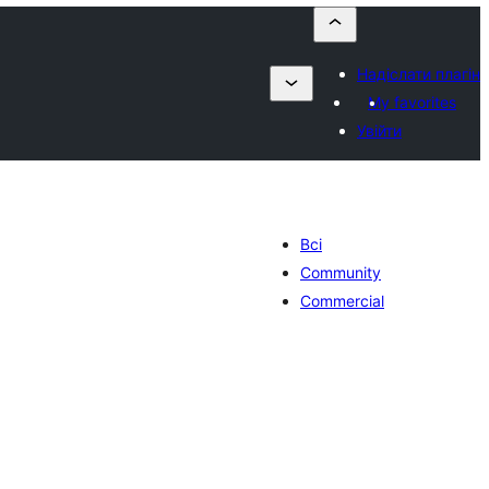
Надіслати плагін
My favorites
Увійти
Всі
Community
Commercial
гальний