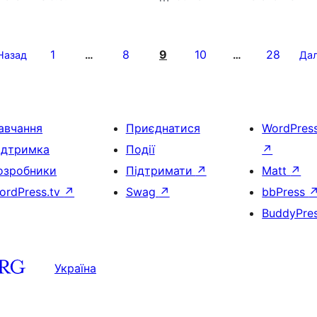
1
8
9
10
28
Назад
…
…
Дал
авчання
Приєднатися
WordPres
ідтримка
Події
↗
озробники
Підтримати
↗
Matt
↗
ordPress.tv
↗
Swag
↗
bbPress
BuddyPre
Україна