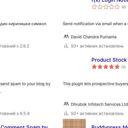
з
(0
)
р
един кирилишки символ.
Send notification via email when a 
David Chandra Purnama
тований з 2.9.2
50+ активних встановлень
Product Stoc
з
(2
)
р
 send spam to your blog by
This plugin lets prospective buyers
.
Dhrubok Infotech Services Ltd
тований з 6.5.9
50+ активних встановлень
e Comment Spam by
Buddypress M