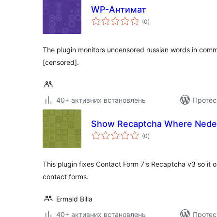
WP-Антимат
загальний
(0
)
рейтинг
The plugin monitors uncensored russian words in com
[censored].
40+ активних встановлень
Протес
Show Recaptcha Where Ned
загальний
(0
)
рейтинг
This plugin fixes Contact Form 7's Recaptcha v3 so it 
contact forms.
Ermald Billa
40+ активних встановлень
Протес