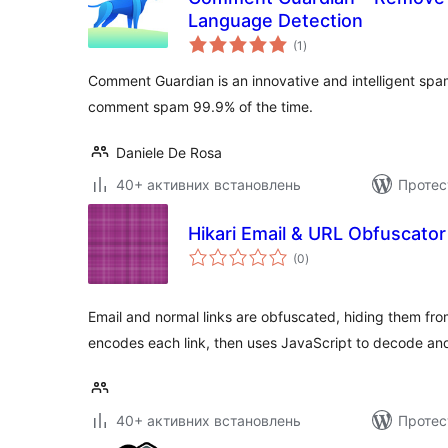
Language Detection
загальний
(1
)
рейтинг
Comment Guardian is an innovative and intelligent spam
comment spam 99.9% of the time.
Daniele De Rosa
40+ активних встановлень
Протес
Hikari Email & URL Obfuscator
загальний
(0
)
рейтинг
Email and normal links are obfuscated, hiding them fro
encodes each link, then uses JavaScript to decode an
40+ активних встановлень
Протес