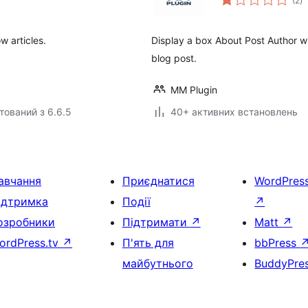
(2
)
р
w articles.
Display a box About Post Author wi
blog post.
MM Plugin
тований з 6.6.5
40+ активних встановлень
авчання
Приєднатися
WordPres
ідтримка
Події
↗
озробники
Підтримати
↗
Matt
↗
ordPress.tv
↗
П'ять для
bbPress
майбутнього
BuddyPre