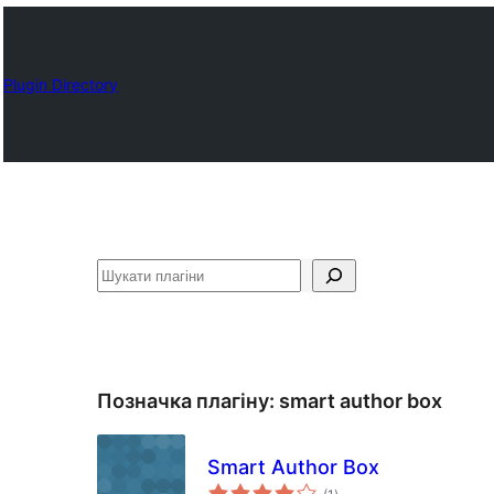
Plugin Directory
Пошук
Позначка плагіну:
smart author box
Smart Author Box
загальний