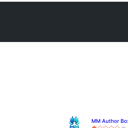
MM Author Bo
з