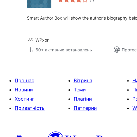
(1
)
рейтинг
Smart Author Box will show the author's biography belo
WPxon
60+ активних встановлень
Протес
Про нас
Вітрина
Н
Новини
Теми
П
Хостинг
Плагіни
Р
Приватність
Паттерни
W