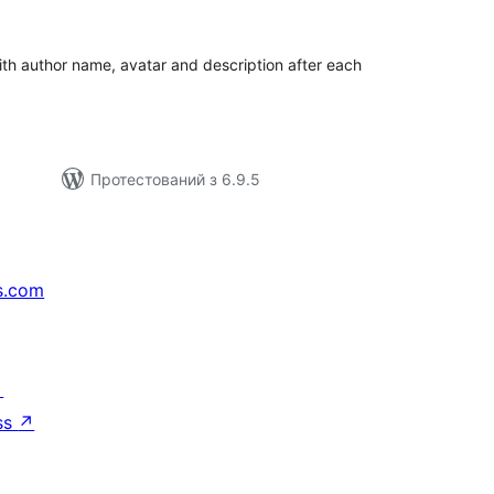
ейтинг
th author name, avatar and description after each
Протестований з 6.9.5
s.com
↗
ss
↗