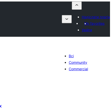
Надіслати плагін
My favorites
Увійти
Всі
Community
Commercial
x
агальний