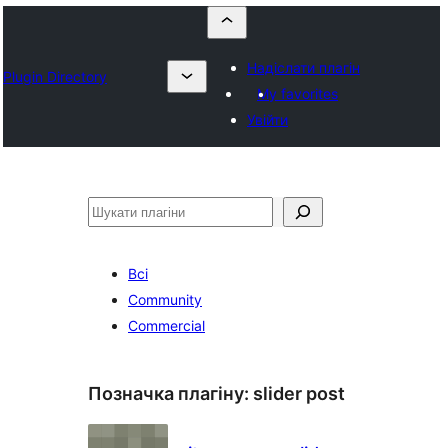
Надіслати плагін
Plugin Directory
My favorites
Увійти
Пошук
Всі
Community
Commercial
Позначка плагіну:
slider post