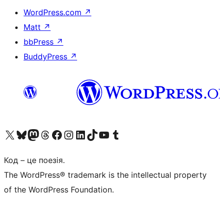
WordPress.com
↗
Matt
↗
bbPress
↗
BuddyPress
↗
Visit our X (formerly Twitter) account
Visit our Bluesky account
Завітайте до нашої стрічки в Mastodon
Visit our Threads account
Завітайте на нашу сторінку в Facebook
Visit our Instagram account
Visit our LinkedIn account
Visit our TikTok account
Visit our YouTube channel
Visit our Tumblr account
Код – це поезія.
The WordPress® trademark is the intellectual property
of the WordPress Foundation.