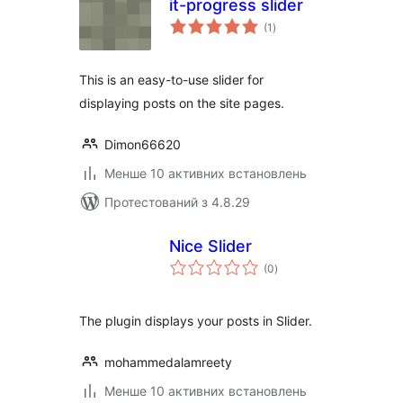
it-progress slider
загальний
(1
)
рейтинг
This is an easy-to-use slider for
displaying posts on the site pages.
Dimon66620
Менше 10 активних встановлень
Протестований з 4.8.29
Nice Slider
загальний
(0
)
рейтинг
The plugin displays your posts in Slider.
mohammedalamreety
Менше 10 активних встановлень