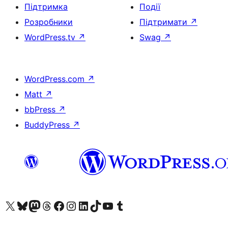
Підтримка
Події
Розробники
Підтримати
↗
WordPress.tv
↗
Swag
↗
WordPress.com
↗
Matt
↗
bbPress
↗
BuddyPress
↗
Visit our X (formerly Twitter) account
Visit our Bluesky account
Завітайте до нашої стрічки в Mastodon
Visit our Threads account
Завітайте на нашу сторінку в Facebook
Visit our Instagram account
Visit our LinkedIn account
Visit our TikTok account
Visit our YouTube channel
Visit our Tumblr account