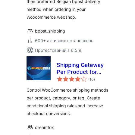
their preferred Belgian bpost delivery
method when ordering in your
Woocommerce webshop.
bpost_shipping
600+ активних встановлень
Протестований з 6.5.9
Shipping Gateway
Per Product for
загальний
WooCommerce
(10
)
рейтинг
Control WooCommerce shipping methods
per product, category, or tag. Create
conditional shipping rules and increase
checkout conversions.
dreamfox