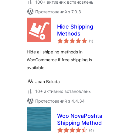
100+ активних встановлень
Протестований з 7.0.3
Hide Shipping
Methods
загальний
(1
)
рейтинг
Hide all shipping methods in
WooCommerce if free shipping is
available
Joan Boluda
10+ активних встановлень
Протестований з 4.4.34
Woo NovaPoshta
Shipping Method
загальний
(4
)
рейтинг