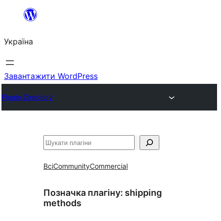
Перейти
до
Україна
вмісту
Завантажити WordPress
Plugin Directory
Пошук
Всі
Community
Commercial
Позначка плагіну:
shipping
methods