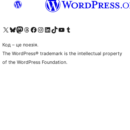
Visit our X (formerly Twitter) account
Visit our Bluesky account
Завітайте до нашої стрічки в Mastodon
Visit our Threads account
Завітайте на нашу сторінку в Facebook
Visit our Instagram account
Visit our LinkedIn account
Visit our TikTok account
Visit our YouTube channel
Visit our Tumblr account
Код – це поезія.
The WordPress® trademark is the intellectual property
of the WordPress Foundation.