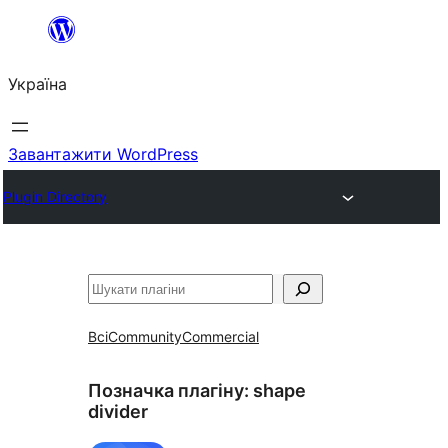
Перейти
до
Україна
вмісту
Завантажити WordPress
Plugin Directory
Пошук
Всі
Community
Commercial
Позначка плагіну:
shape
divider