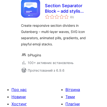
Section Separator
Block – add stylish
загальний
dividers between
(0
)
рейтинг
page sections
Create responsive section dividers in
Gutenberg – multi-layer waves, SVG icon
separators, animated pills, gradients, and
playful emoji stacks.
bPlugins
100+ активних встановлень
Протестований з 6.9.6
Про нас
Вітрина
Новини
Теми
Хостинг
Плагіни