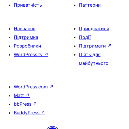
Приватність
Паттерни
Навчання
Приєднатися
Підтримка
Події
Розробники
Підтримати
↗
WordPress.tv
↗
П'ять для
майбутнього
WordPress.com
↗
Matt
↗
bbPress
↗
BuddyPress
↗