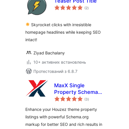
Teaser Post Title
загальний
(2
)
рейтинг
Skyrocket clicks with irresistible
homepage headlines while keeping SEO
intact!
Ziyad Bachalany
10+ активних встановлень
Протестований з 6.8.7
MaxX Single
Property Schema
загальний
For Houzez Theme
(3
)
рейтинг
Only
Enhance your Houzez theme property
listings with powerful Schema.org
markup for better SEO and rich results in