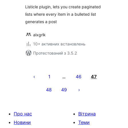
Listicle plugin, lets you create paginated
lists where every item in a bulleted list
generates a post
alxgrlk
10+ активних встановлень
Протестований з 3.5.2
Пагінація
записів
1
46
47
…
48
49
Про нас
Вітрина
Новини
Теми