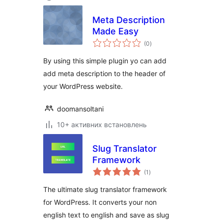
Meta Description
Made Easy
загальний
(0
)
рейтинг
By using this simple plugin yo can add
add meta description to the header of
your WordPress website.
doomansoltani
10+ активних встановлень
Slug Translator
Framework
загальний
(1
)
рейтинг
The ultimate slug translator framework
for WordPress. It converts your non
english text to english and save as slug