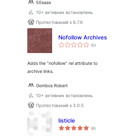
50saas
10+ активних встановлень
Протестований з 6.7.6
Nofollow Archives
загальний
(0
)
рейтинг
Adds the "nofollow" rel attribute to
archive links.
Gombos Robert
10+ активних встановлень
Протестований з 3.0.5
listicle
загальний
(6
)
рейтинг