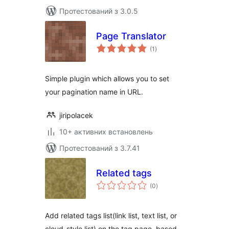
Протестований з 3.0.5
Page Translator
загальний
(1
)
рейтинг
Simple plugin which allows you to set
your pagination name in URL.
jiripolacek
10+ активних встановлень
Протестований з 3.7.41
Related tags
загальний
(0
)
рейтинг
Add related tags list(link list, text list, or
cloud-style list) on the tag page, based