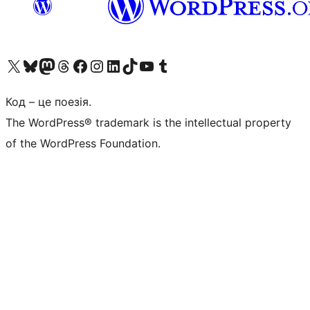
Visit our X (formerly Twitter) account
Visit our Bluesky account
Завітайте до нашої стрічки в Mastodon
Visit our Threads account
Завітайте на нашу сторінку в Facebook
Visit our Instagram account
Visit our LinkedIn account
Visit our TikTok account
Visit our YouTube channel
Visit our Tumblr account
Код – це поезія.
The WordPress® trademark is the intellectual property
of the WordPress Foundation.