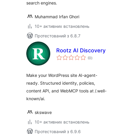
search engines.
Muhammad Irfan Ghori
10+ активних встановлень
Протестований з 6.8.7
Rootz AI Discovery
загальний
(0
)
рейтинг
Make your WordPress site AI-agent-
ready. Structured identity, policies,
content API, and WebMCP tools at /.well-
known/ai.
skswave
10+ активних встановлень
Протестований з 6.9.6