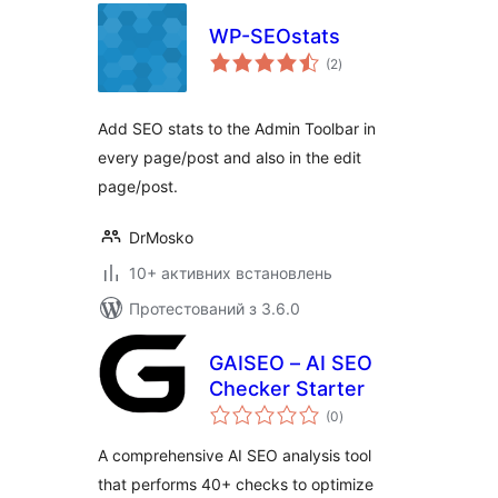
WP-SEOstats
загальний
(2
)
рейтинг
Add SEO stats to the Admin Toolbar in
every page/post and also in the edit
page/post.
DrMosko
10+ активних встановлень
Протестований з 3.6.0
GAISEO – AI SEO
Checker Starter
загальний
(0
)
рейтинг
A comprehensive AI SEO analysis tool
that performs 40+ checks to optimize