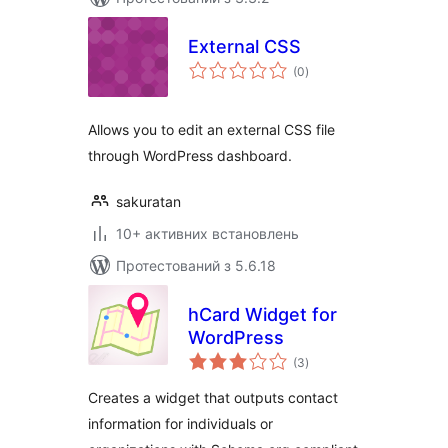
External CSS
загальний
(0
)
рейтинг
Allows you to edit an external CSS file
through WordPress dashboard.
sakuratan
10+ активних встановлень
Протестований з 5.6.18
hCard Widget for
WordPress
загальний
(3
)
рейтинг
Creates a widget that outputs contact
information for individuals or