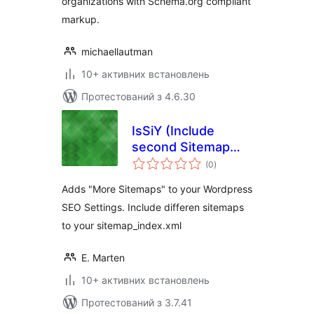
organizations with Schema.org compliant
markup.
michaellautman
10+ активних встановлень
Протестований з 4.6.30
IsSiY (Include
second Sitemap
загальний
into Yoast)
(0
)
рейтинг
WordPress SEO
Adds "More Sitemaps" to your Wordpress
Extension
SEO Settings. Include differen sitemaps
to your sitemap_index.xml
E. Marten
10+ активних встановлень
Протестований з 3.7.41