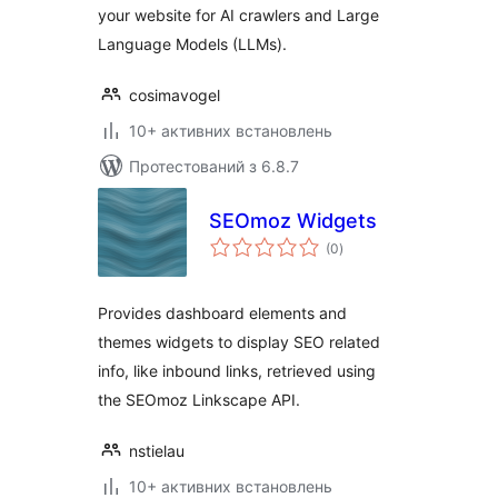
your website for AI crawlers and Large
Language Models (LLMs).
cosimavogel
10+ активних встановлень
Протестований з 6.8.7
SEOmoz Widgets
загальний
(0
)
рейтинг
Provides dashboard elements and
themes widgets to display SEO related
info, like inbound links, retrieved using
the SEOmoz Linkscape API.
nstielau
10+ активних встановлень