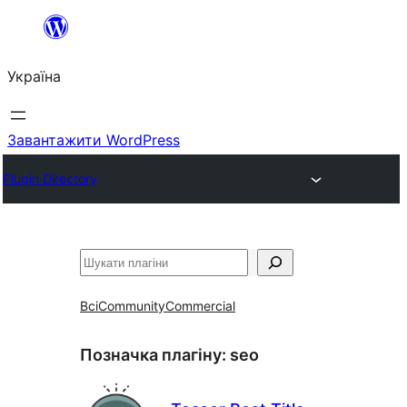
Перейти
до
Україна
вмісту
Завантажити WordPress
Plugin Directory
Пошук
Всі
Community
Commercial
Позначка плагіну:
seo