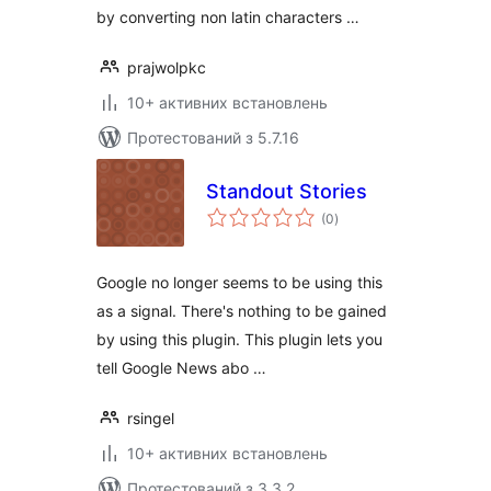
by converting non latin characters …
prajwolpkc
10+ активних встановлень
Протестований з 5.7.16
Standout Stories
загальний
(0
)
рейтинг
Google no longer seems to be using this
as a signal. There's nothing to be gained
by using this plugin. This plugin lets you
tell Google News abo …
rsingel
10+ активних встановлень
Протестований з 3.3.2