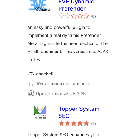
EVE Dynamic
Prerender
загальний
(0
)
рейтинг
An easy and powerful plugin to
implement a real dynamic Prerender
Meta Tag inside the head section of the
HTML document. This version use AJAX
so it w …
gsacheli
10+ активних встановлень
Протестований з 5.2.25
Topper System
SEO
загальний
(4
)
рейтинг
Topper System SEO enhances your