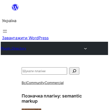
Перейти
до
Україна
вмісту
Завантажити WordPress
Plugin Directory
Пошук
Всі
Community
Commercial
Позначка плагіну:
semantic
markup