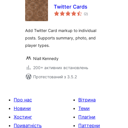
Twitter Cards
загальний
(2
)
рейтинг
Add Twitter Card markup to individual
posts. Supports summary, photo, and
player types.
Niall Kennedy
200+ активних встановлень
Протестований з 3.5.2
Про нас
Вітрина
Новини
Теми
Хостинг
Плагіни
Приватність
Паттерни