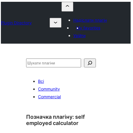
Надіслати плагін
Plugin Directory
My favorites
Увійти
Пошук
Всі
Community
Commercial
Позначка плагіну:
self
employed calculator