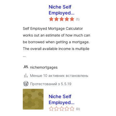
Niche Self
Employed
загальний
Mortgage
(1
)
рейтинг
Calculator
Self Employed Mortgage Calculator
works out an estimate of how much can
be borrowed when getting a mortgage.
The overall available income is multiplie
…
nichemortgages
Менше 10 активних встановлень
Протестований з 5.5.19
Niche Self
Employed
загальний
Mortgage
(0
)
рейтинг
Calculator