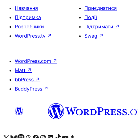
Навчання
Приєднатися
Підтримка
Події
Розробники
Підтримати
↗
WordPress.tv
↗
Swag
↗
WordPress.com
↗
Matt
↗
bbPress
↗
BuddyPress
↗
Visit our X (formerly Twitter) account
Visit our Bluesky account
Завітайте до нашої стрічки в Mastodon
Visit our Threads account
Завітайте на нашу сторінку в Facebook
Visit our Instagram account
Visit our LinkedIn account
Visit our TikTok account
Visit our YouTube channel
Visit our Tumblr account