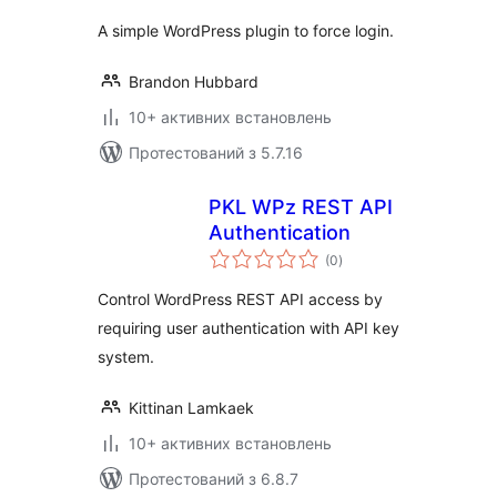
A simple WordPress plugin to force login.
Brandon Hubbard
10+ активних встановлень
Протестований з 5.7.16
PKL WPz REST API
Authentication
загальний
(0
)
рейтинг
Control WordPress REST API access by
requiring user authentication with API key
system.
Kittinan Lamkaek
10+ активних встановлень
Протестований з 6.8.7