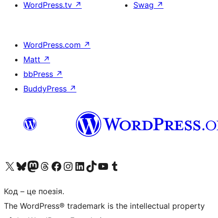
WordPress.tv
↗
Swag
↗
WordPress.com
↗
Matt
↗
bbPress
↗
BuddyPress
↗
Visit our X (formerly Twitter) account
Visit our Bluesky account
Завітайте до нашої стрічки в Mastodon
Visit our Threads account
Завітайте на нашу сторінку в Facebook
Visit our Instagram account
Visit our LinkedIn account
Visit our TikTok account
Visit our YouTube channel
Visit our Tumblr account
Код – це поезія.
The WordPress® trademark is the intellectual property