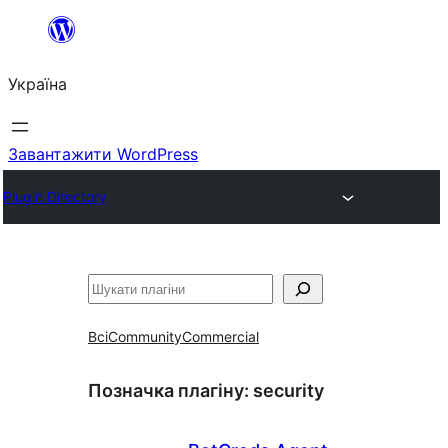
Перейти
до
Україна
вмісту
Завантажити WordPress
Plugin Directory
Пошук
Всі
Community
Commercial
Позначка плагіну:
security