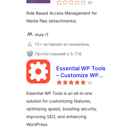
загальний
Protector
(0
)
рейтинг
Role Based Access Management for
Media files (attachments).
muis IT
10+ активних встановлень
Протестований з 5.7.16
Essential WP Tools
– Customize WP
загальний
Features, Security,
(2
)
рейтинг
SEO, Speed, Share
Essential WP Tools is an all-in-one
Buttons, Ad,
solution for customizing features,
Maintenance &
optimizing speed, boosting security,
much more
improving SEO, and enhancing
WordPress.