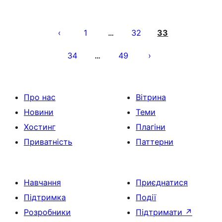
Пагінація
записів
1
32
33
…
34
49
…
Про нас
Вітрина
Новини
Теми
Хостинг
Плагіни
Приватність
Паттерни
Навчання
Приєднатися
Підтримка
Події
Розробники
Підтримати
↗