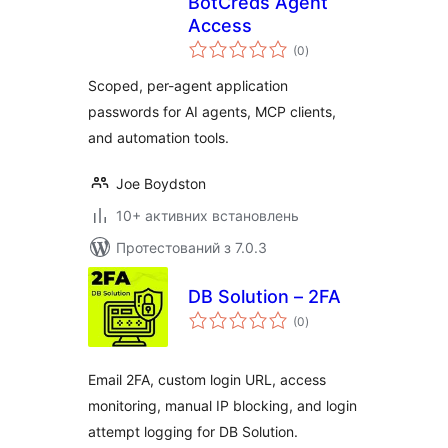
BotCreds Agent
Access
загальний
(0
)
рейтинг
Scoped, per-agent application
passwords for AI agents, MCP clients,
and automation tools.
Joe Boydston
10+ активних встановлень
Протестований з 7.0.3
DB Solution – 2FA
загальний
(0
)
рейтинг
Email 2FA, custom login URL, access
monitoring, manual IP blocking, and login
attempt logging for DB Solution.