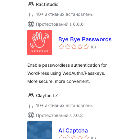
RactStudio
10+ активних встановлень
Протестований з 6.6.6
Bye Bye Passwords
загальний
(0
)
рейтинг
Enable passwordless authentication for
WordPress using WebAuthn/Passkeys.
More secure, more convenient.
Clayton LZ
10+ активних встановлень
Протестований з 7.0.3
AI Captcha
загальний
(0
)