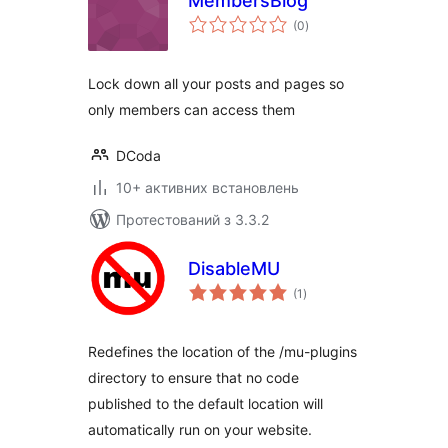
MembersBlog
загальний
(0
)
рейтинг
Lock down all your posts and pages so
only members can access them
DCoda
10+ активних встановлень
Протестований з 3.3.2
DisableMU
загальний
(1
)
рейтинг
Redefines the location of the /mu-plugins
directory to ensure that no code
published to the default location will
automatically run on your website.