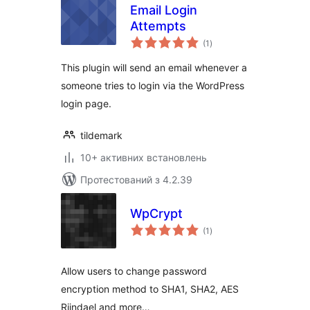
Email Login
Attempts
загальний
(1
)
рейтинг
This plugin will send an email whenever a
someone tries to login via the WordPress
login page.
tildemark
10+ активних встановлень
Протестований з 4.2.39
WpCrypt
загальний
(1
)
рейтинг
Allow users to change password
encryption method to SHA1, SHA2, AES
Rijndael and more…