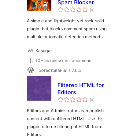
Spam Blocker
загальний
(0
)
рейтинг
A simple and lightweight yet rock-solid
plugin that blocks comment spam using
multiple automatic detection methods.
Kasuga
10+ активних встановлень
Протестований з 7.0.3
Filtered HTML for
Editors
загальний
(0
)
рейтинг
Editors and Administrators can publish
content with unfiltered HTML. Use this
plugin to force filtering of HTML from
Editors.