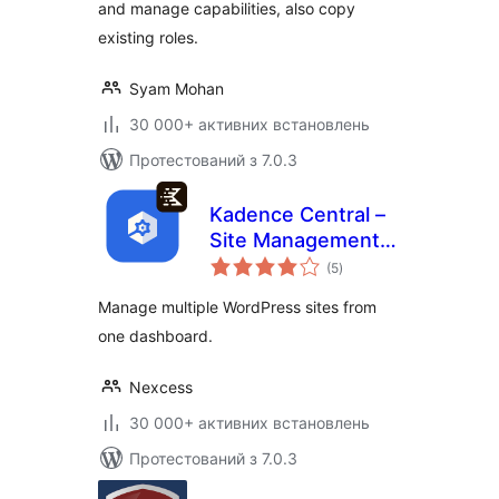
and manage capabilities, also copy
existing roles.
Syam Mohan
30 000+ активних встановлень
Протестований з 7.0.3
Kadence Central –
Site Management,
загальний
Backups, Security,
(5
)
рейтинг
and Reporting
Manage multiple WordPress sites from
one dashboard.
Nexcess
30 000+ активних встановлень
Протестований з 7.0.3