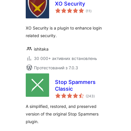
XO Security
загальний
(11
)
рейтинг
XO Security is a plugin to enhance login
related security.
ishitaka
30 000+ активних встановлень
Протестований з 7.0.3
Stop Spammers
Classic
загальний
(243
)
рейтинг
A simplified, restored, and preserved
version of the original Stop Spammers
plugin.