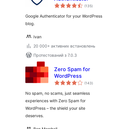
загальний
(135
)
рейтинг
Google Authenticator for your WordPress
blog.
Ivan
20 000+ активних встановлень
Протестований з 7.0.3
Zero Spam for
WordPress
загальний
(143
)
рейтинг
No spam, no scams, just seamless
experiences with Zero Spam for
WordPress – the shield your site
deserves.
Ben Marshall