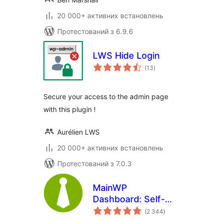
20 000+ активних встановлень
Протестований з 6.9.6
LWS Hide Login
загальний
(13
)
рейтинг
Secure your access to the admin page
with this plugin !
Aurélien LWS
20 000+ активних встановлень
Протестований з 7.0.3
MainWP
Dashboard: Self-
загальний
hosted WordPress
(2 344
)
рейтинг