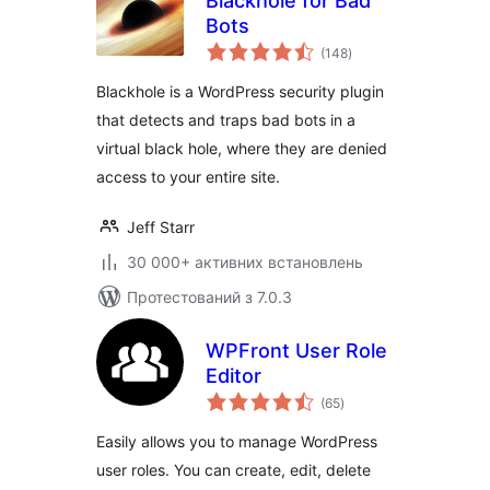
Blackhole for Bad
Bots
загальний
(148
)
рейтинг
Blackhole is a WordPress security plugin
that detects and traps bad bots in a
virtual black hole, where they are denied
access to your entire site.
Jeff Starr
30 000+ активних встановлень
Протестований з 7.0.3
WPFront User Role
Editor
загальний
(65
)
рейтинг
Easily allows you to manage WordPress
user roles. You can create, edit, delete