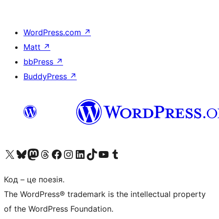
WordPress.com
↗
Matt
↗
bbPress
↗
BuddyPress
↗
Visit our X (formerly Twitter) account
Visit our Bluesky account
Завітайте до нашої стрічки в Mastodon
Visit our Threads account
Завітайте на нашу сторінку в Facebook
Visit our Instagram account
Visit our LinkedIn account
Visit our TikTok account
Visit our YouTube channel
Visit our Tumblr account
Код – це поезія.
The WordPress® trademark is the intellectual property
of the WordPress Foundation.