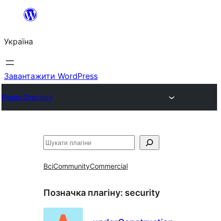
Перейти
до
Україна
вмісту
Завантажити WordPress
Plugin Directory
Пошук
Всі
Community
Commercial
Позначка плагіну:
security