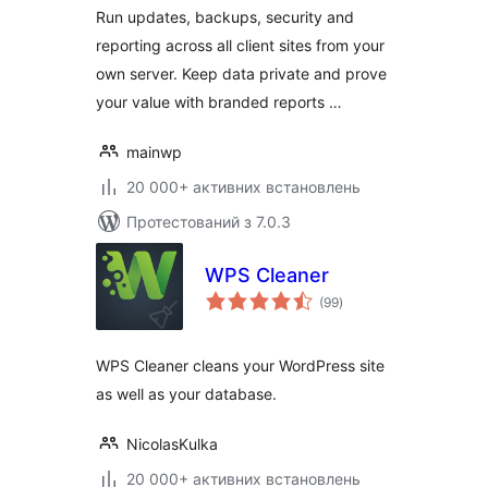
Management for
Run updates, backups, security and
Agencies
reporting across all client sites from your
own server. Keep data private and prove
your value with branded reports …
mainwp
20 000+ активних встановлень
Протестований з 7.0.3
WPS Cleaner
загальний
(99
)
рейтинг
WPS Cleaner cleans your WordPress site
as well as your database.
NicolasKulka
20 000+ активних встановлень