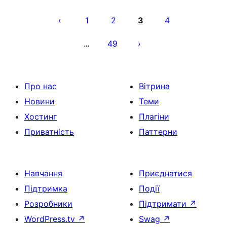
Пагінація
записів
1
2
3
4
49
…
Про нас
Вітрина
Новини
Теми
Хостинг
Плагіни
Приватність
Паттерни
Навчання
Приєднатися
Підтримка
Події
Розробники
Підтримати
↗
WordPress.tv
↗
Swag
↗