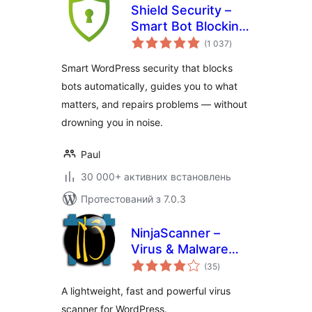
Shield Security –
Smart Bot Blocking,
загальний
Brute-Force Login
(1 037
)
рейтинг
Protection & File
Smart WordPress security that blocks
Scanning
bots automatically, guides you to what
matters, and repairs problems — without
drowning you in noise.
Paul
30 000+ активних встановлень
Протестований з 7.0.3
NinjaScanner –
Virus & Malware
загальний
scan
(35
)
рейтинг
A lightweight, fast and powerful virus
scanner for WordPress.