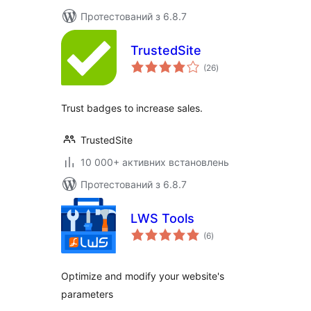
Протестований з 6.8.7
TrustedSite
загальний
(26
)
рейтинг
Trust badges to increase sales.
TrustedSite
10 000+ активних встановлень
Протестований з 6.8.7
LWS Tools
загальний
(6
)
рейтинг
Optimize and modify your website's
parameters