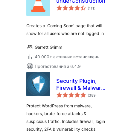
underConstruction
загальний
(111
)
рейтинг
Creates a 'Coming Soon' page that will
show for all users who are not logged in
Garrett Grimm
40 000+ активних встановлень
Протестований з 6.4.9
Security Plugin,
Firewall & Malware
загальний
Scanner with Auto
(389
)
рейтинг
Removal
Protect WordPress from malware,
hackers, brute-force attacks &
suspicious traffic. Includes firewall, login
security, 2FA & vulnerability checks.